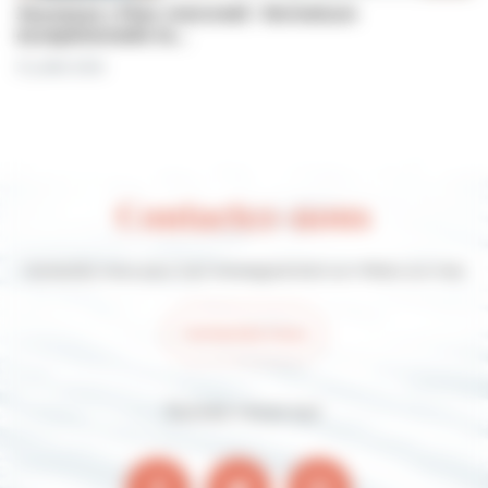
Jeunesse | Plan mercredi : fermeture
exceptionnelle le…
31 juillet 2026
Contactez-nous
Contactez-nous pour tout renseignement sur Villers-sur-mer
Contactez-nous
Suivez-nous sur