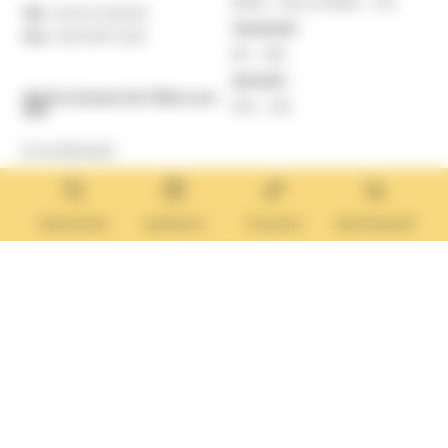
9h30 – 12h et 13h30 – 17h
Tél. :
02 31 14 65 00
Vendredi :
Fax :
02 31 87 12 25
9h – 16h
Samedi :
Mairie Annexe de Villers-sur-
10h – 12h
Mer
8 rue Boulard
14640 Villers-sur-Mer
MAIRIE ANNEXE
Tél. :
02 31 14 65 13
Rechercher
Questions
Tourisme
Administratif
Lundi :
13h30 – 17h
Mardi :
9h30 – 12h et 13h30 – 17h
Mercredi :
9h30 – 12h
Jeudi et vendredi :
9h30-12h et 13h30-17H