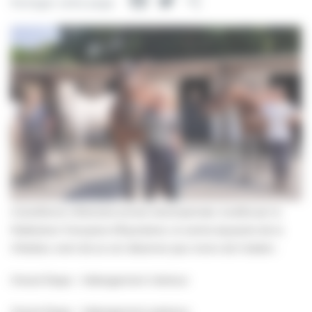
Facebook
Twitter
Partager
Partager cette page
L’excellence villersoise encore récompensée. Audité par la
Fédération Française d’Équitation, le centre équestre de la
Villedieu vient de se voir décerner pas moins de 5 labels :
Cheval Étape – hébergement intérieur
Cheval Étape – hébergement extérieur