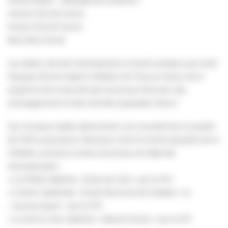
Cheval Club de France
Poney Club de France
Bien-être animal
Les labels viennent récompenser le travail entrepris par toute
l’équipe d’Anne-Sophie Villedieu De Torcy en faveur de la
qualité et de la sécurité des structures d’accueil, des
aménagements et des activités proposées. Bravo !
Ces nouveaux labels démontrent une nouvelle fois la qualité
de l’offre associative villersoise. Avant le centre équestre de la
Villedieu, plusieurs autres structures ont déjà été
récompensées :
🔸Le PNVB, labellisé « École de voile » par la FFV
🔸L’ASVH, labellisée « École Féminine de Football » et
« Jeunes Espoir » par la FFF
🔸Le tennis club, labellisé « Roland-Garros » par la FFT