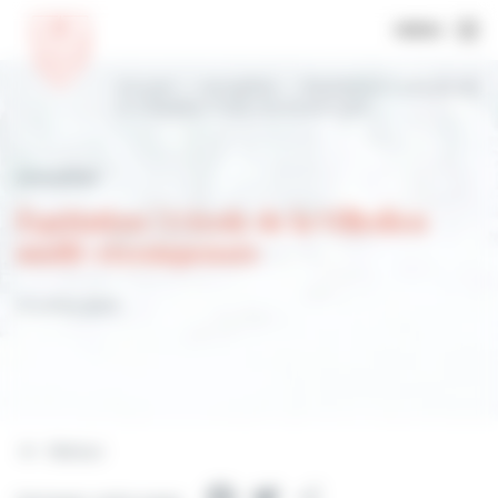
MENU
Accueil
Actualités
Équitation | L’école de
la Villedieu multi-récompensée
Actualités
Équitation | L'école de la Villedieu
multi-récompensée
31 juillet 2023
Retour