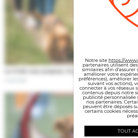
Panneau de gestion des co
Notre site
https://www.v
partenaires utilisent de
similaires afin d’assure
Le CCAS vous propose | À pas de chiens…
améliorer votre expérie
préférences), améliorer le
5 août 2026
suivant vos actions), 
connecter à vos réseaux s
contenus depuis notre sit
publicité personnalisée 
nos partenaires. Certai
peuvent être déposés sur
certains cookies néces
préal
TOUT A