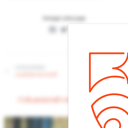
Partager cette page
Facebook
Twitter
Partager
Article suivant
Article précédent
[Tribune de
La photo du lundi
l’opposition]
Cela pourrait vous intéresser