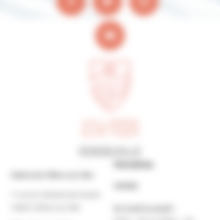
Horaires
Mairie de Villers-sur-Mer
MAIRIE
7 rue du Général de Gaulle
14640 Villers-sur-Mer
Du lundi au jeudi :