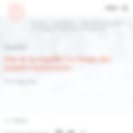
MENU
Accueil
Actualités
Fête de la coquille |
Le temps des grandes manœuvres
Actualités
Fête de la coquille | Le temps des
grandes manœuvres
25 octobre 2023
Retour