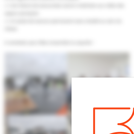
🔸 Une 10aine de secouristes seront mobilisés aux côtés des
sapeur-pompiers
🔸 Un poste de secours permanent sera installé au sein du
Villare
A vendredi, pour fêter ensemble la coquille !