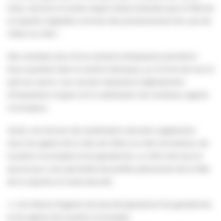
touts, camions et autres engins laisse entendre que la Fête de
la coquille s’apprête à animer très prochainement les rues de
Villers-sur-Mer !
Dès vendredi, plus d’une centaine d’exposants prendront
leurs quartiers dans le centre historique, sur le front de mer et
près du casino. Leur accueil nécessite le déploiement
d’importants moyens et la mobilisation de nombreux agents
municipaux.
Jeudi, une réunion de coordination sécurité a également
réuni les agents de la ville, de Villers-sur-Mer Animations, de
la police municipale et les gendarmes. La Ville met tout en
œuvre pour vous permettre de profiter pleinement de la Fête
de la coquille, en toute sécurité :
🔸 Une 20aine d’agents de sécurité épauleront les gendarmes
et les agents de la police municipale.