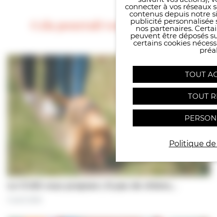
connecter à vos réseaux s
contenus depuis notre sit
publicité personnalisée 
Cela pourrait vous intéresser
nos partenaires. Certai
peuvent être déposés sur
certains cookies néces
préal
TOUT A
TOUT R
PERSON
Politique de
Le CCAS vous propose | À pas de chiens…
5 août 2026