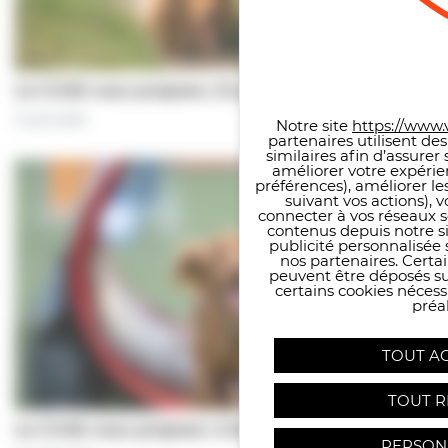
Panneau de gestion des co
Le CCAS vous propose | À pas de chiens…
5 août 2026
Notre site
https://www.v
partenaires utilisent de
similaires afin d’assure
améliorer votre expérie
préférences), améliorer le
suivant vos actions), 
connecter à vos réseaux s
contenus depuis notre sit
publicité personnalisée 
nos partenaires. Certai
peuvent être déposés sur
certains cookies néces
préal
TOUT A
TOUT R
Le CCAS vous propose | Une séance de…
PERSON