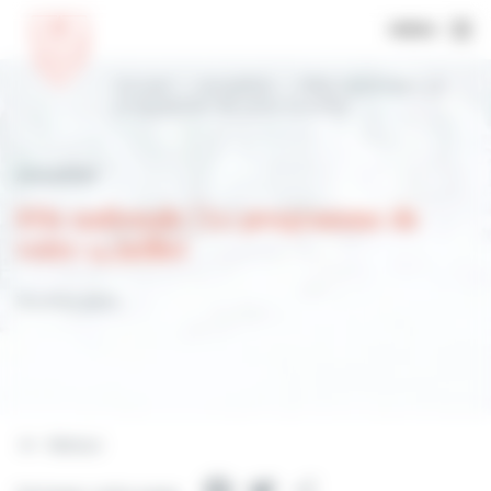
MENU
Accueil
Actualités
Fête nationale | Le
programme de votre 14 juillet
Actualités
Fête nationale | Le programme de
votre 14 juillet
16 juillet 2024
Retour