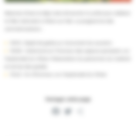
Réservez d’ores et déjà votre dimanche 14 juillet pour célébrer
la Fête nationale à Villers-sur-Mer. Le programme des
commémorations :
10h15 : Dépôt de gerbe au monument du souvenir.
10h30 : Cérémonie en l’honneur des sapeurs-pompiers, sur
l’esplanade du Villare. Présentation du personnel, du matériel
et remise des grades
11h45 : Vin d’honneur, sur l’esplanade du Villare
Partager cette page
Facebook
Twitter
Partager