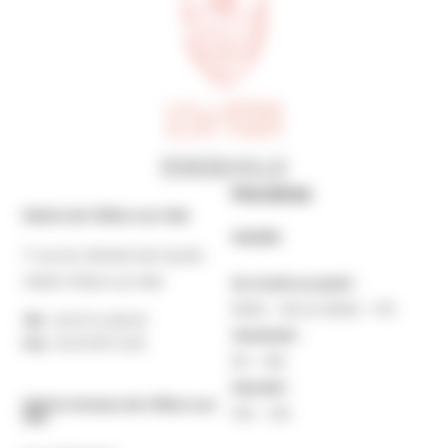
Horaires
Mairie de Villers-sur-Mer
MAIRIE
7 rue du Général de Gaulle
14640 Villers-sur-Mer
Du lundi au jeudi :
9h30 – 12h et 13h30 – 17h
Tél. :
02 31 14 65 00
Vendredi :
Fax :
02 31 87 12 25
9h – 16h
Samedi :
Mairie Annexe de Villers-sur-
10h – 12h
Mer