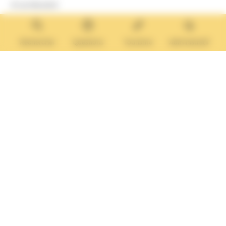
8 rue Boulard
14640 Villers-sur-Mer
MAIRIE ANNEXE
Tél. :
02 31 14 65 13
Rechercher
Questions
Tourisme
Administratif
Lundi :
13h30 – 17h
Mardi :
9h30 – 12h et 13h30 – 17h
Mercredi :
9h30 – 12h
Jeudi et vendredi :
9h30-12h et 13h30-17H
Nous contacter
Vos questions
Démarches
administratives