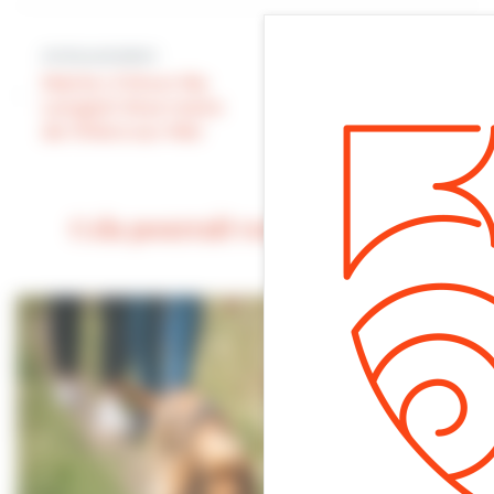
Article suivant
Article précédent
Sécurité | La
Mairie | Chhun-Na
tournée « Mini-
Lenglart élue maire
sauveteurs » à
de Villers-sur-Mer
Villers-sur-Mer
Cela pourrait vous intéresser