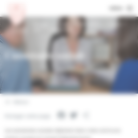
MENU
Accueil
Fiches d’information
Social
L’assistante sociale
L’assistante sociale
Retour
Facebook
Twitter
Partager
Partager cette page
Les assistantes sociales déploient dans notre commune