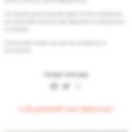
l’action sociale du Conseil Départemental.
Les Villersois peuvent prendre appui sur leurs compétences
pour demander toutes les aides dépendant du Département
du Calvados.
Il faut prendre rendez-vous avec leur secrétariat, au
02.14.47.54.97.
Partager cette page
Facebook
Twitter
Partager
Cela pourrait vous intéresser