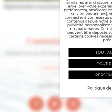
similaires afin d’assure
améliorer votre expérie
Règlementations concernant les animaux
préférences), améliorer le
suivant vos actions), 
connecter à vos réseaux s
contenus depuis notre sit
publicité personnalisée 
nos partenaires. Certai
peuvent être déposés sur
certains cookies néces
Contactez-nous
préal
TOUT A
Contactez-nous pour tout renseignement sur Villers-sur-mer
TOUT R
Contactez-nous
PERSON
Suivez-nous sur
Politique de