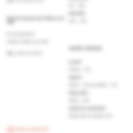
Fax :
02 31 87 12 25
9h – 16h
Samedi :
Mairie Annexe de Villers-sur-
10h – 12h
Mer
8 rue Boulard
14640 Villers-sur-Mer
MAIRIE ANNEXE
Tél. :
02 31 14 65 13
Lundi :
13h30 – 17h
Mardi :
9h30 – 12h et 13h30 – 17h
Mercredi :
9h30 – 12h
Jeudi et vendredi :
9h30-12h et 13h30-17H
Nous contacter