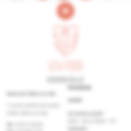
Horaires
Mairie de Villers-sur-Mer
MAIRIE
7 rue du Général de Gaulle
14640 Villers-sur-Mer
Du lundi au jeudi :
9h30 – 12h et 13h30 – 17h
Tél. :
02 31 14 65 00
Vendredi :