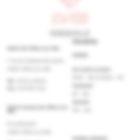
Horaires
Mairie de Villers-sur-Mer
MAIRIE
7 rue du Général de Gaulle
14640 Villers-sur-Mer
Du lundi au jeudi :
9h30 – 12h et 13h30 – 17h
Tél. :
02 31 14 65 00
Vendredi :
Fax :
02 31 87 12 25
9h – 16h
Samedi :
Mairie Annexe de Villers-sur-
10h – 12h
Mer
8 rue Boulard
14640 Villers-sur-Mer
MAIRIE ANNEXE