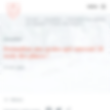
MENU
Accueil
Actualités
Formation aux gestes
qui sauvent | Il reste des places !
Actualités
Formation aux gestes qui sauvent | Il
reste des places !
21 août 2025
Retour