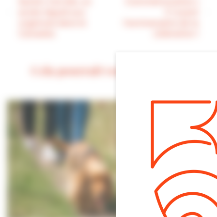
Santé | Cet été, un
Commémoration |
accès régulé aux
J-1 avant
urgences dans le
l’anniversaire de la
Calvados
Libération !
Cela pourrait vous intéresser