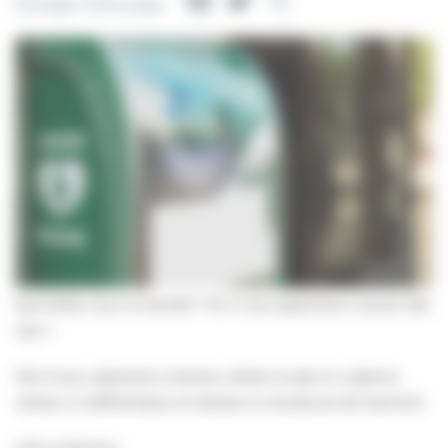
Facebook
Twitter
Partager
Partager cette page
Que faites-vous ce samedi ? Et si vous appreniez à sauver des
vies ?
Dès 15 ans, apprenez à évaluer, alerter et agir en urgence,
utiliser un défibrillateur et réaliser la manœuvre de Heimlich.
Infos pratiques :