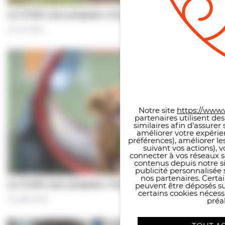
Le CCAS vous propose | À pas de chiens…
5 août 2026
Panneau de gestion des co
Notre site
https://www.v
partenaires utilisent de
similaires afin d’assure
améliorer votre expérie
préférences), améliorer le
suivant vos actions), 
connecter à vos réseaux s
contenus depuis notre sit
publicité personnalisée 
nos partenaires. Certai
Le CCAS vous propose | Une séance de…
peuvent être déposés sur
certains cookies néces
31 juillet 2026
préal