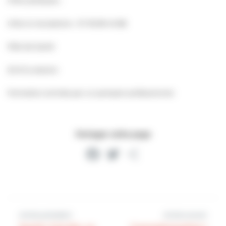
Infos & inscriptions : 07 56 89 45 88
Pôle de Santé
20 € la session
Formation animée par un pompier professionnel.
Partager cette page
Facebook
Twitter
Partager
Article précédent
Article suivant