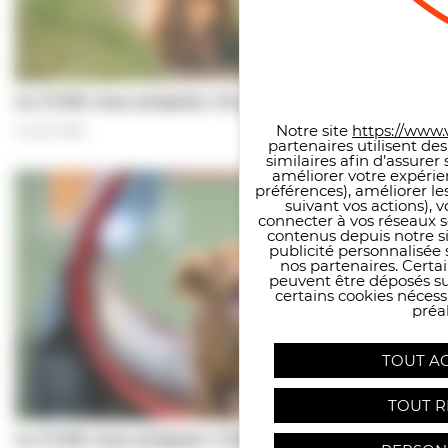
Panneau de gestion des co
Le CCAS vous propose | À pas de chiens…
Notre site
https://www.v
5 août 2026
partenaires utilisent de
similaires afin d’assure
améliorer votre expérie
préférences), améliorer le
suivant vos actions), 
connecter à vos réseaux s
contenus depuis notre sit
publicité personnalisée 
nos partenaires. Certai
peuvent être déposés sur
certains cookies néces
préal
TOUT A
TOUT R
Le CCAS vous propose | Une séance de…