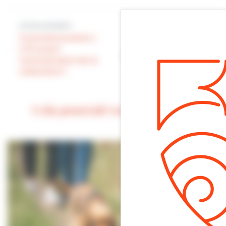
Article précédent
Article suivant
Commémoration |
Formation aux
J-10 avant
gestes qui sauvent |
l’anniversaire de la
Il reste des places !
Libération !
Cela pourrait vous intéresser