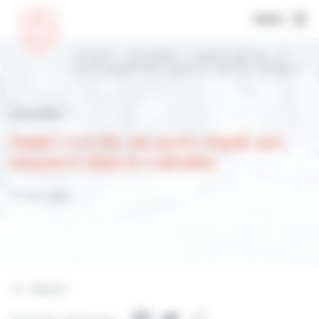
MENU
Accueil
Actualités
Santé | Cet été, un
accès régulé aux urgences dans le Calvados
Actualités
Santé | Cet été, un accès régulé aux
urgences dans le Calvados
21 août 2025
Retour