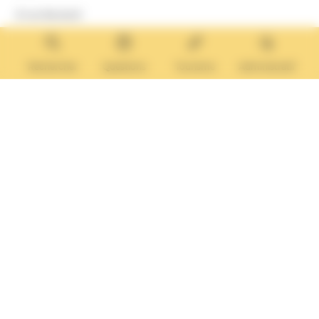
8 rue Boulard
14640 Villers-sur-Mer
MAIRIE ANNEXE
Tél. :
02 31 14 65 13
Rechercher
Questions
Tourisme
Administratif
Lundi :
13h30 – 17h
Mardi :
9h30 – 12h et 13h30 – 17h
Mercredi :
9h30 – 12h
Jeudi et vendredi :
9h30-12h et 13h30-17H
Nous contacter
Vos questions
Démarches
administratives