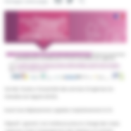
Facebook
Twitter
Partager
Partager cette page
Cet été, l’accès à l’ensemble des services d’urgences du
Calvados est régulé 24h/24.
Avant tout déplacement, appelez impérativement le 15.
Objectif : garantir une meilleure prise en charge des vraies
urgences, éviter l’engorgement des hôpitaux et orienter