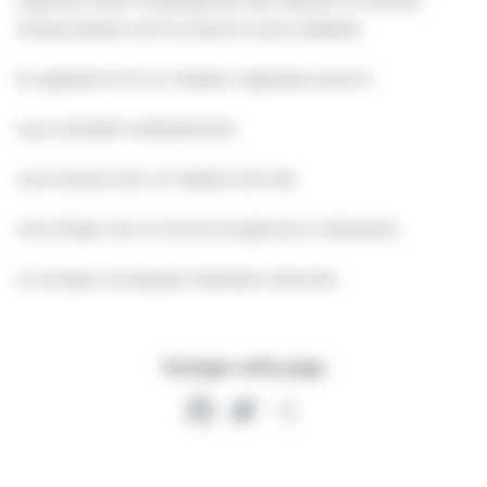
chaque patient vers la solution la plus adaptée.
En appelant le 15, un médecin régulateur pourra :
vous conseiller médicalement,
vous orienter vers un médecin de ville,
vous diriger vers un service d’urgences si nécessaire,
ou envoyer une équipe médicale à domicile.
Partager cette page
Facebook
Twitter
Partager