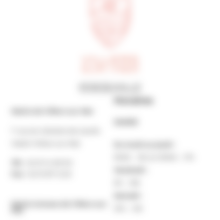
Horaires
Mairie de Villers-sur-Mer
MAIRIE
7 rue du Général de Gaulle
14640 Villers-sur-Mer
Du lundi au jeudi :
9h30 – 12h et 13h30 – 17h
Tél. :
02 31 14 65 00
Vendredi :
Fax :
02 31 87 12 25
9h – 16h
Samedi :
Mairie Annexe de Villers-sur-
10h – 12h
Mer