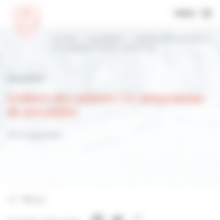
MENU
Accueil
Actualités
Goûters des séniors |
Le programme de novembre
Actualités
Goûters des séniors | Le programme
de novembre
28 octobre 2025
Retour