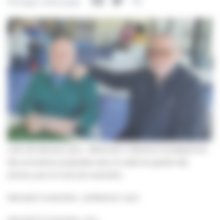
Facebook
Twitter
Partager
Partager cette page
Loto, thé dansant, jeux… Retrouvez ci-dessous le programme
des animations proposées dans le cadre du goûter des
séniors, pour le mois de novembre.
Mercredi 5 novembre : conférence / quiz
Mercredi 12 novembre : jeux