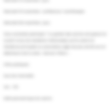
Mercredi 19 novembre : conférence / canithérapie
Mercredi 26 novembre : jeux
Vous souhaitez participer ? Le goûter des seniors est gratuit et
ouvert à tous les résidents villersois(es), qu’ils soient en
résidence principale ou secondaire, âgés de plus de 60 ans et
détenteurs de la carte « Seniors Villers »
Infos pratiques :
tous les mercredis
14h – 17h
Salle panoramique du casino