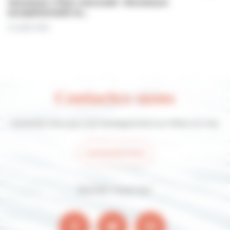
Jeunesse | Plan mercredi : fermeture
exceptionnelle le…
31 juillet 2026
Contactez-nous
Contactez-nous pour tout renseignement sur Villers-sur-mer
Contactez-nous
Suivez-nous sur