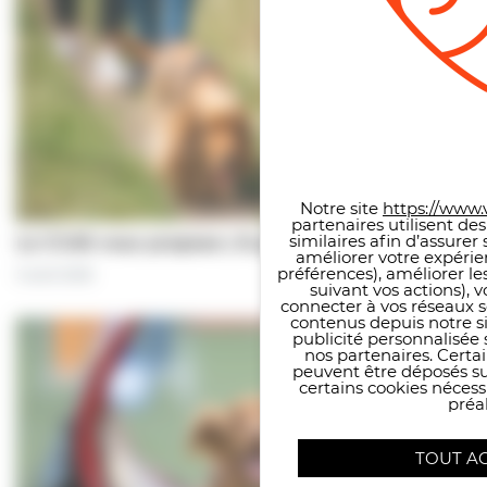
Panneau de gestion des co
Notre site
https://www.v
partenaires utilisent de
similaires afin d’assure
Le CCAS vous propose | À pas de chiens…
améliorer votre expérie
préférences), améliorer le
5 août 2026
suivant vos actions), 
connecter à vos réseaux s
contenus depuis notre sit
publicité personnalisée 
nos partenaires. Certai
peuvent être déposés sur
certains cookies néces
préal
TOUT A