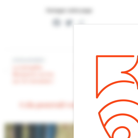
Partager cette page
Facebook
Twitter
Partager
Article précédent
Article suivant
La tempête
Commémorations |
Benjamin arrive
Villers-sur-Mer se
sur le Calvados !
souvient
Cela pourrait vous intéresser