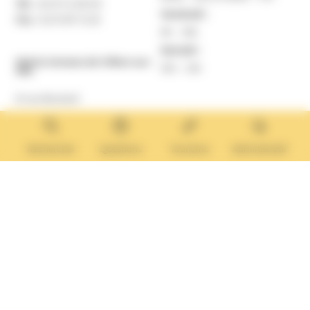
Tél. :
02 31 14 65 00
Vendredi :
Fax :
02 31 87 12 25
9h – 16h
Samedi :
Mairie Annexe de Villers-sur-
10h – 12h
Mer
8 rue Boulard
14640 Villers-sur-Mer
MAIRIE ANNEXE
Tél. :
02 31 14 65 13
Rechercher
Questions
Tourisme
Administratif
Lundi :
13h30 – 17h
Mardi :
9h30 – 12h et 13h30 – 17h
Mercredi :
9h30 – 12h
Jeudi et vendredi :
9h30-12h et 13h30-17H