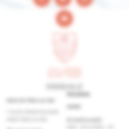
Horaires
Mairie de Villers-sur-Mer
MAIRIE
7 rue du Général de Gaulle
14640 Villers-sur-Mer
Du lundi au jeudi :
9h30 – 12h et 13h30 – 17h