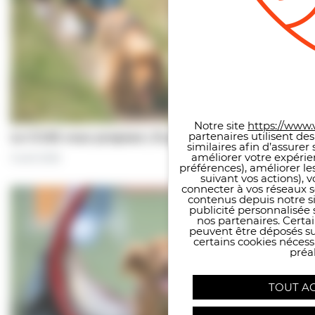
Panneau de gestion des co
Notre site
https://www.v
partenaires utilisent de
Le CCAS vous propose | À pas de chiens…
similaires afin d’assure
améliorer votre expérie
5 août 2026
préférences), améliorer le
suivant vos actions), 
connecter à vos réseaux s
contenus depuis notre sit
publicité personnalisée 
nos partenaires. Certai
peuvent être déposés sur
certains cookies néces
préal
TOUT A