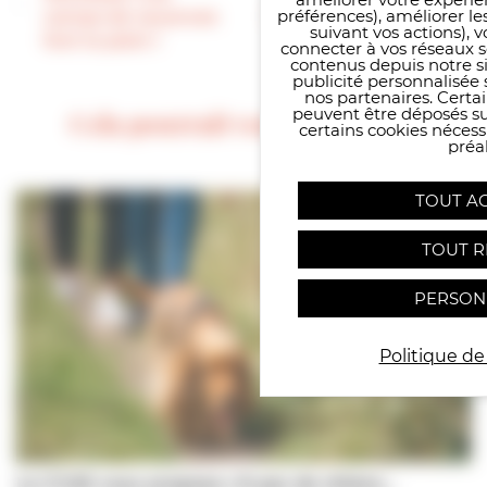
préférences), améliorer le
camps de vacances
l’ambiance est plus
suivant vos actions), 
font le plein !
familiale »
connecter à vos réseaux s
contenus depuis notre sit
publicité personnalisée 
nos partenaires. Certai
peuvent être déposés sur
Cela pourrait vous intéresser
certains cookies néces
préal
TOUT A
TOUT R
PERSON
Politique de
Le CCAS vous propose | À pas de chiens…