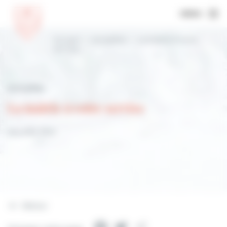
MENU
Accueil
Actualités
La mairie à votre
service
Actualités
La mairie à votre service
28 juillet 2023
Retour