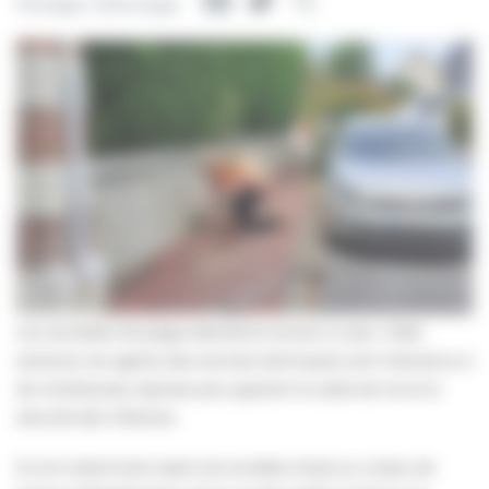
Facebook
Twitter
Partager
Partager cette page
Les serviettes de plage attendront encore un peu. Cette
semaine, les agents des services techniques sont intervenus à
de nombreuses reprises pour garantir le cadre de vie et la
sécurité des Villersois.
Ils ont notamment repris les enrobés situés au niveau de