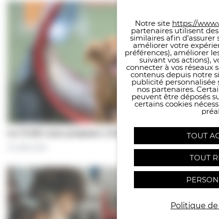
Notre site
https://www.v
partenaires utilisent de
similaires afin d’assure
améliorer votre expérie
préférences), améliorer le
suivant vos actions), 
connecter à vos réseaux s
contenus depuis notre sit
publicité personnalisée 
nos partenaires. Certai
peuvent être déposés sur
certains cookies néces
préal
Le CCAS vous propose | Une séance de…
TOUT A
31 juillet 2026
TOUT R
PERSON
Politique de