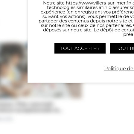
Notre site
https://www.villers-sur-mer.fr/
e
technologies similaires afin d’assurer 
expérience (en enregistrant vos préférence
suivant vos actions), vous permettre de v
partager des contenus depuis notre site et e
sur notre site ou ceux de nos partenaires.
déposés sur notre site. Le dépôt de cert
préal
TOUT ACCEPTER
TOUT R
Politique de
esse | Plan mercredi :
eture exceptionnelle le…
let 2026