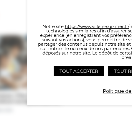
Notre site
https://www.villers-sur-mer.fr/
e
technologies similaires afin d’assurer 
expérience (en enregistrant vos préférence
suivant vos actions), vous permettre de v
partager des contenus depuis notre site et e
sur notre site ou ceux de nos partenaires.
déposés sur notre site. Le dépôt de cert
préal
TOUT ACCEPTER
TOUT R
Politique de
esse | Plan mercredi :
eture exceptionnelle le…
let 2026