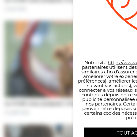
5 août 2026
Panneau de gestion des co
Notre site
https://www.v
partenaires utilisent de
similaires afin d’assure
améliorer votre expérie
préférences), améliorer le
suivant vos actions), 
connecter à vos réseaux s
contenus depuis notre sit
publicité personnalisée 
Le CCAS vous propose | Une séance de…
nos partenaires. Certai
peuvent être déposés sur
31 juillet 2026
certains cookies néces
préal
TOUT A