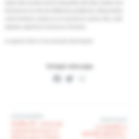
Après des années durant lesquelles elle était restée sans
fonctionner du fait de différents problèmes d’étanchéité,
notre fontaine, située sur le marché du centre-ville, a été
réparée, repeinte et remise en fonction.
Un grand merci à nos services techniques!
Partager cette page
Facebook
Twitter
Partager
Article précédent
Article suivant
MOBILITÉ : octroi de
LA MAIRIE A
subventions par la
NOTRE SERVICE :
Mairie pour l’achat