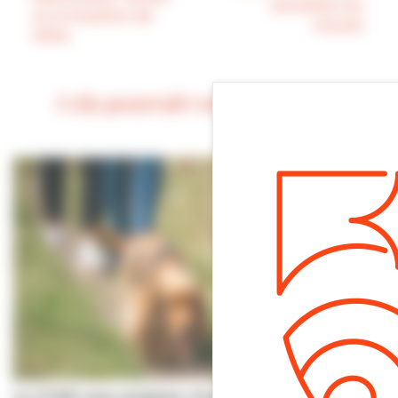
entretien du
ou la location de
marais
vélos
Cela pourrait vous intéresser
Le CCAS vous propose | À pas de chiens…