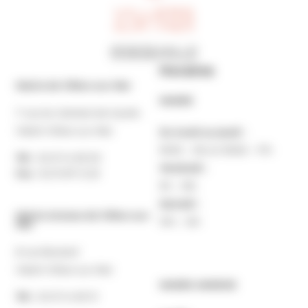
Horaires
Mairie de Villers-sur-Mer
MAIRIE
7 rue du Général de Gaulle
14640 Villers-sur-Mer
Du lundi au jeudi :
9h30 – 12h et 13h30 – 17h
Tél. :
02 31 14 65 00
Vendredi :
Fax :
02 31 87 12 25
9h – 16h
Samedi :
Mairie Annexe de Villers-sur-
10h – 12h
Mer
8 rue Boulard
14640 Villers-sur-Mer
MAIRIE ANNEXE
Tél. :
02 31 14 65 13