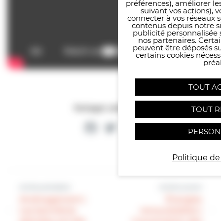
préférences), améliorer le
suivant vos actions), 
connecter à vos réseaux s
contenus depuis notre sit
publicité personnalisée 
nos partenaires. Certai
peuvent être déposés sur
certains cookies néces
préal
TOUT A
Partager cette page
TOUT R
Facebook
Twitter
Partager
PERSON
Politique de
Article précédent
Article suivant
Aménagement |
Énergies
Les bannières
renouvelables |