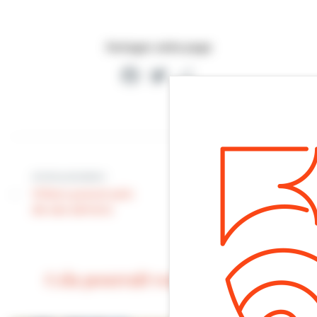
Partager cette page
Facebook
Twitter
Partager
Article suivant
Article précédent
Alimentation de
Villers prend soin
l’enfant | J-1 avant
de ses séniors
la soirée
d’information
Cela pourrait vous intéresser