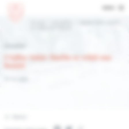
MENU
Accueil
Actualités
L’église Saint-Martin
se refait une beauté
Actualités
L'église Saint-Martin se refait une
beauté
23 mai 2023
Retour