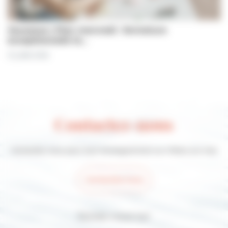
Jeunesse | Plan mercredi : fermeture
exceptionnelle le…
31 juillet 2026
Contactez-nous
Contactez-nous pour tout renseignement sur Villers-sur-mer
Contactez-nous
Suivez-nous sur