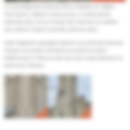
Le camouflage des antennes-relais installées sur l’église
Saint-Martin a débuté. Jusqu’à jeudi, un artiste-peintre
spécialisé dans l’art du trompe-l’œil intervient sur l’édifice
pour réduire l’impact visuel des antennes-relais.
Cette intégration paysagère répond à une promesse faite par
l’équipe municipale, d’améliorer la qualité du réseau
téléphonique à Villers-sur-Mer sans pour autant dénaturer le
patrimoine villersois.