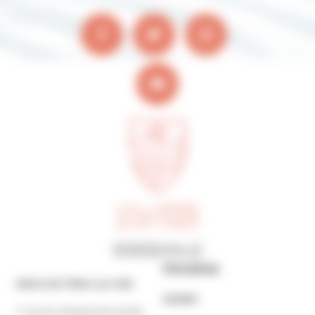
Horaires
Mairie de Villers-sur-Mer
MAIRIE
7 rue du Général de Gaulle