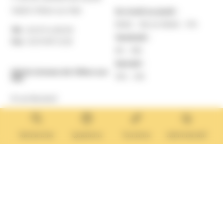
14640 Villers-sur-Mer
Du lundi au jeudi :
9h30 – 12h et 13h30 – 17h
Tél. :
02 31 14 65 00
Vendredi :
Fax :
02 31 87 12 25
9h – 16h
Samedi :
Mairie Annexe de Villers-sur-
10h – 12h
Mer
8 rue Boulard
14640 Villers-sur-Mer
MAIRIE ANNEXE
Tél. :
02 31 14 65 13
Rechercher
Questions
Tourisme
Administratif
Lundi :
13h30 – 17h
Mardi :
9h30 – 12h et 13h30 – 17h
Mercredi :
9h30 – 12h
Jeudi et vendredi :