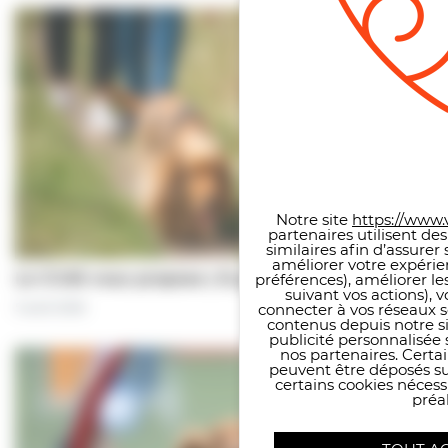
Panneau de gestion des co
Notre site
https://www.v
partenaires utilisent de
similaires afin d’assure
améliorer votre expérie
Le CCAS vous propose | À pas de chiens…
préférences), améliorer le
suivant vos actions), 
5 août 2026
connecter à vos réseaux s
contenus depuis notre sit
publicité personnalisée 
nos partenaires. Certai
peuvent être déposés sur
certains cookies néces
préal