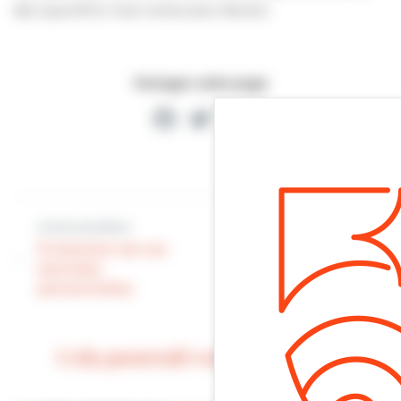
dès aujourd’hui mais surtout pour demain.
Partager cette page
Facebook
Twitter
Partager
Article précédent
Article suivant
Protection de vos
Arrêtés
données
préfectoraux
personnelles
Cela pourrait vous intéresser