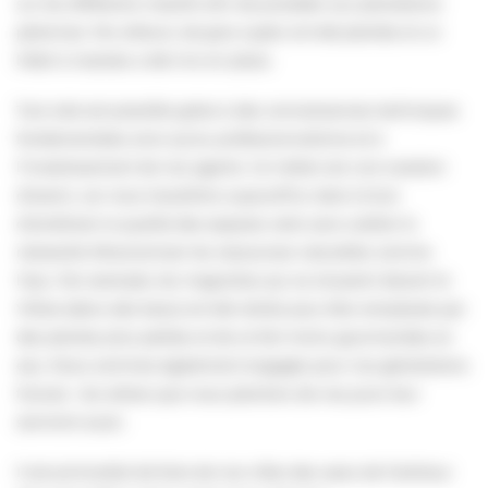
sur les différents massifs afin de procéder aux plantations
pérennes. Par ailleurs, de gros sujets ont été plantés et un
hôtel à insectes a été mis en place.
Tout cela est possible grâce à des connaissances techniques
fondamentales ainsi qu’au professionnalisme et à
l’investissement de nos agents. Ce métier est une vocation
d’avenir, car nous travaillons aujourd’hui dans le but
d’améliorer la qualité des espaces verts sans oublier la
nécessité d’économiser les ressources naturelles comme
l’eau. Par exemple, les magnolias qui se situaient devant le
Villare (dans des bacs) ont été retirés pour être remplacés par
des plantes plus petites et de ce fait moins gourmandes en
eau. Nous sommes également engagés pour nos générations
futures : les arbres que nous plantons de nos jours leur
serviront aussi.
Il est primordial de faire de nos villes des oasis de fraîcheur