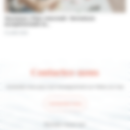
Jeunesse | Plan mercredi : fermeture
exceptionnelle le…
31 juillet 2026
Contactez-nous
Contactez-nous pour tout renseignement sur Villers-sur-mer
Contactez-nous
Suivez-nous sur