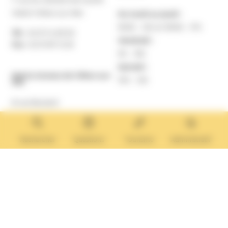
14640 Villers-sur-Mer
Du lundi au jeudi :
9h30 – 12h et 13h30 – 17h
Tél. :
02 31 14 65 00
Vendredi :
Fax :
02 31 87 12 25
9h – 16h
Samedi :
Mairie Annexe de Villers-sur-
10h – 12h
Mer
8 rue Boulard
14640 Villers-sur-Mer
MAIRIE ANNEXE
Tél. :
02 31 14 65 13
Rechercher
Questions
Tourisme
Administratif
Lundi :
13h30 – 17h
Mardi :
9h30 – 12h et 13h30 – 17h
Mercredi :
9h30 – 12h