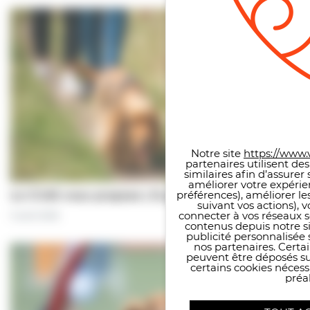
Panneau de gestion des co
Notre site
https://www.v
partenaires utilisent de
similaires afin d’assure
améliorer votre expérie
préférences), améliorer le
Le CCAS vous propose | À pas de chiens…
suivant vos actions), 
connecter à vos réseaux s
5 août 2026
contenus depuis notre sit
publicité personnalisée 
nos partenaires. Certai
peuvent être déposés sur
certains cookies néces
préal