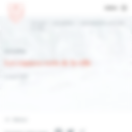
MENU
Accueil
Actualités
Les espaces verts de
la ville
Actualités
Les espaces verts de la ville
3 mars 2021
Retour