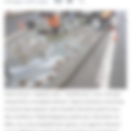
Facebook
Twitter
Partager
Partager cette page
Notre service « espaces verts » travaille pour nous, s’occupe
d’aujourd’hui et prépare demain. Depuis plusieurs semaines,
le service des espaces verts travaille d’arrache-pied et sous
des conditions météorologiques parfois peu clémentes. En
effet, vous avez probablement aperçu nos agents intervenir