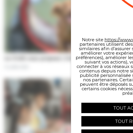
Panneau de gestion des co
Notre site
https://www.v
partenaires utilisent de
similaires afin d’assure
améliorer votre expérie
préférences), améliorer le
Le CCAS vous propose | Une séance de…
suivant vos actions), 
connecter à vos réseaux s
31 juillet 2026
contenus depuis notre sit
publicité personnalisée 
nos partenaires. Certai
peuvent être déposés sur
certains cookies néces
préal
TOUT A
TOUT R