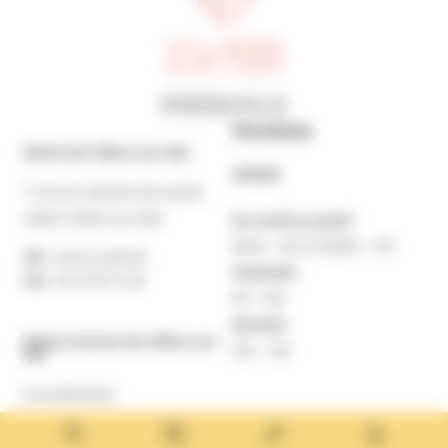
Horaires
Mairie de Villers-sur-Mer
MAIRIE
7 rue du Général de Gaulle
14640 Villers-sur-Mer
Du lundi au jeudi :
9h30 – 12h et 13h30 – 17h
Tél. :
02 31 14 65 00
Vendredi :
Fax :
02 31 87 12 25
9h – 16h
Samedi :
Mairie Annexe de Villers-sur-
10h – 12h
Mer
8 rue Boulard
14640 Villers-sur-Mer
MAIRIE ANNEXE