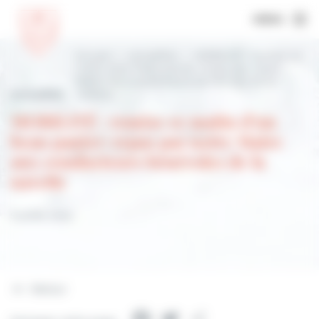
MENU
Accueil
Actualités
MOBILITÉ : remise ce
matin d’un beau panier-repas par notre
Maire aux conducteurs bénévoles de la
Actualités
navette
MOBILITÉ : remise ce matin d’un
beau panier-repas par notre Maire
aux conducteurs bénévoles de la
navette
9 juillet 2022
Retour