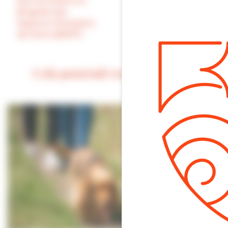
été recrutée à la
nous à la conserver
Brigade des
telle quelle !
Sapeurs-Pompiers
de Paris (BSPP)
Cela pourrait vous intéresser