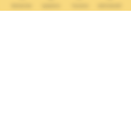
Tél. :
02 31 14 65 13
Rechercher
Questions
Tourisme
Administratif
Lundi :
13h30 – 17h
Mardi :
9h30 – 12h et 13h30 – 17h
Mercredi :
9h30 – 12h
Jeudi et vendredi :
9h30-12h et 13h30-17H
Nous contacter
Vos questions
Démarches
administratives
Rechercher sur le site