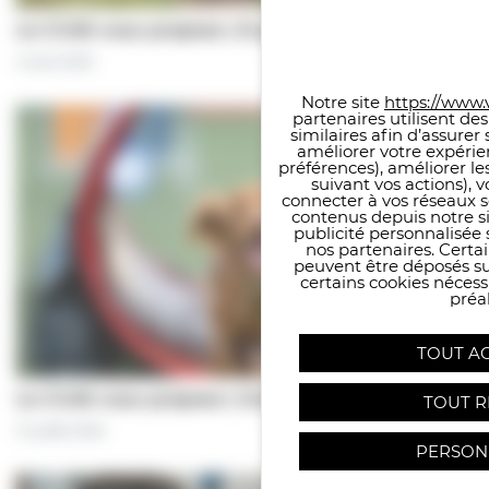
Panneau de gestion des co
Le CCAS vous propose | À pas de chiens…
5 août 2026
Notre site
https://www.v
partenaires utilisent de
similaires afin d’assure
améliorer votre expérie
préférences), améliorer le
suivant vos actions), 
connecter à vos réseaux s
contenus depuis notre sit
publicité personnalisée 
nos partenaires. Certai
peuvent être déposés sur
certains cookies néces
préal
TOUT A
Le CCAS vous propose | Une séance de…
TOUT R
31 juillet 2026
PERSON