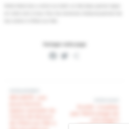
Notre Maire leur a remis ce matin un très beau panier-repas
en notre nom à tous. Pour les remercier chaleureusement de
leur action à Villers-sur-Mer.
Partager cette page
Facebook
Twitter
Partager
Article précédent
SÉCURITÉ : une
Article suivant
jeune femme
PLAGE : n’oubliez
sapeur-pompier du
pas ! Notre plage est
Centre de Secours
une plage 0
de Villers-sur-Mer a
plastique ! Aidez-