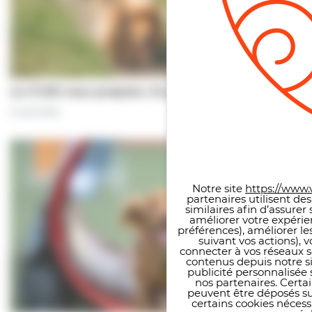
Le CCAS vous propose | À pas de chiens…
5 août 2026
Panneau de gestion des co
Notre site
https://www.v
partenaires utilisent de
similaires afin d’assure
améliorer votre expérie
préférences), améliorer le
suivant vos actions), 
connecter à vos réseaux s
contenus depuis notre sit
publicité personnalisée 
nos partenaires. Certai
peuvent être déposés sur
certains cookies néces