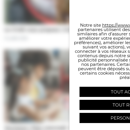
Panneau de gestion des co
Notre site
https://www.v
partenaires utilisent de
Le CCAS vous propose | Une séance de…
similaires afin d’assure
améliorer votre expérie
31 juillet 2026
préférences), améliorer le
suivant vos actions), 
connecter à vos réseaux s
contenus depuis notre sit
publicité personnalisée 
nos partenaires. Certai
peuvent être déposés sur
certains cookies néces
préal
TOUT A
TOUT R
PERSON
Jeunesse | Plan mercredi : fermeture