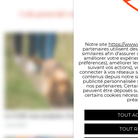
Cela pourrait vous intéresser
Panneau de gestion des co
Notre site
https://www.v
partenaires utilisent de
similaires afin d’assure
améliorer votre expérie
préférences), améliorer le
suivant vos actions), 
connecter à vos réseaux s
contenus depuis notre sit
publicité personnalisée 
nos partenaires. Certai
peuvent être déposés sur
certains cookies néces
préal
TOUT A
Le CCAS vous propose | À pas de chiens…
5 août 2026
TOUT R