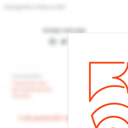
Ça bouge bien à Villers-sur-Mer!
Partager cette page
Facebook
Twitter
Partager
Article précédent
Article suivant
Calendrier des
permanences de
Revue de presse
vos élus
Cela pourrait vous intéresser