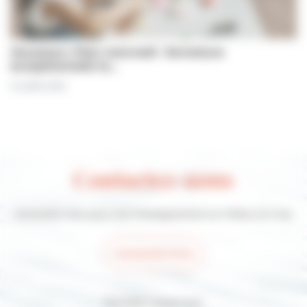
Jeunesse | Plan mercredi : fermeture
exceptionnelle le…
31 juillet 2026
Contactez-nous
Contactez-nous pour tout renseignement sur Villers-sur-mer
Contactez-nous
Suivez-nous sur