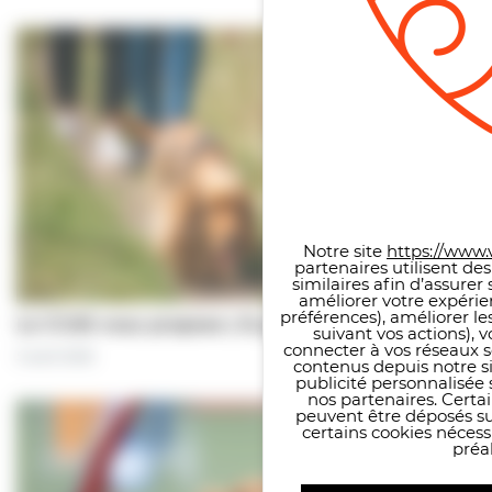
Panneau de gestion des co
Notre site
https://www.v
partenaires utilisent de
similaires afin d’assure
améliorer votre expérie
préférences), améliorer le
Le CCAS vous propose | À pas de chiens…
suivant vos actions), 
connecter à vos réseaux s
5 août 2026
contenus depuis notre sit
publicité personnalisée 
nos partenaires. Certai
peuvent être déposés sur
certains cookies néces
préal