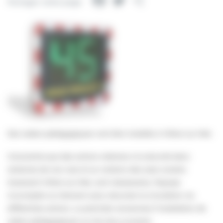
Facebook
Twitter
Partager
Partager cette page
Des radars pédagogiques vont être installés à Villers-sur-Mer.
Consciente que des actions relatives à la sécurité dans
certaines de nos rues et sur certains des axes routiers
traversant Villers-sur-Mer, sont nécessaires, l’équipe
municipale va intervenir pour sécuriser la circulation via
différentes actions. La première concernera l’installation de
radars pédagogiques sur les lieux suivants: