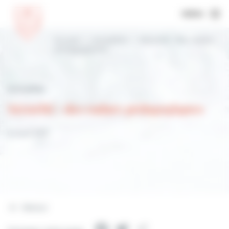
MENU
Accueil
Actualités
Sécurité : des radars
pédagogiques
Actualités
Sécurité : des radars pédagogiques
8 mars 2021
Retour