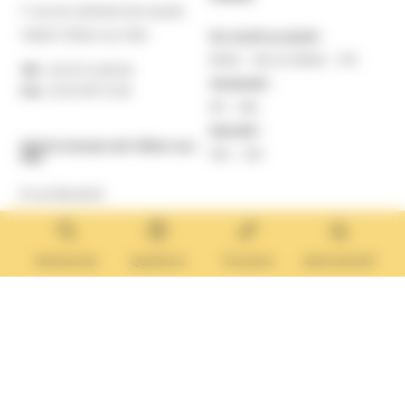
7 rue du Général de Gaulle
14640 Villers-sur-Mer
Du lundi au jeudi :
9h30 – 12h et 13h30 – 17h
Tél. :
02 31 14 65 00
Vendredi :
Fax :
02 31 87 12 25
9h – 16h
Samedi :
Mairie Annexe de Villers-sur-
10h – 12h
Mer
8 rue Boulard
14640 Villers-sur-Mer
MAIRIE ANNEXE
Tél. :
02 31 14 65 13
Rechercher
Questions
Tourisme
Administratif
Lundi :
13h30 – 17h
Mardi :
9h30 – 12h et 13h30 – 17h
Mercredi :
9h30 – 12h