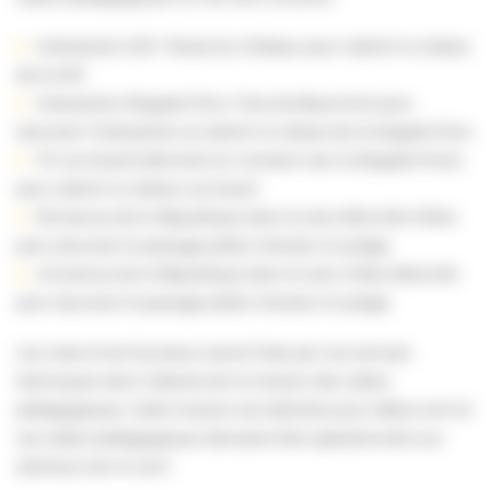
Intersection D27 / Route du Château pour ralentir la vitesse
de la D27
Intersection Brigade Piron / Rue de Beaumont pour
sécuriser l’intersection et ralentir la vitesse de la brigade Piron
70 rue Sicard (côté droit en montant vers la Brigade Piron)
pour ralentir la vitesse rue Sicard
59 Avenue de la République dans le sens Blonville-Villers
pour sécuriser le passage piéton d’accès à la plage
43 Avenue de la République dans le sens Villers-Blonville
pour sécuriser le passage piéton d’accès à la plage
Les mats et les fourreaux seront fixés par nos services
techniques dans l’attente de la livraison des radars
pédagogiques. Cette livraison est attendue pour début avril et
ces radars pédagogiques devraient être opérationnels aux
alentours de mi-avril.