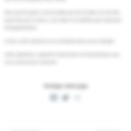
Deux jeunes gens incommodés par les fumées ont dû être
examinés par le Samu. Leur état n’a toutefois pas nécessité
d’hospitalisation.
Le feu a été maîtrisé et ne comporte plus aucun danger.
Cette opération a généré l’intervention de 18 pompiers que
nous remercions vivement.
Partager cette page
Facebook
Twitter
Partager