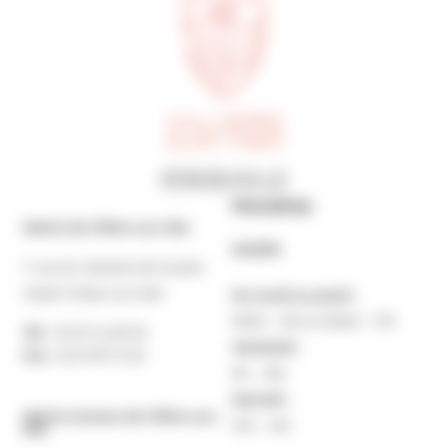
Horaires
Mairie de Villers-sur-Mer
MAIRIE
7 rue du Général de Gaulle
14640 Villers-sur-Mer
Du lundi au jeudi :
9h30 – 12h et 13h30 – 17h
Tél. :
02 31 14 65 00
Vendredi :
Fax :
02 31 87 12 25
9h – 16h
Samedi :
Mairie Annexe de Villers-sur-
10h – 12h
Mer