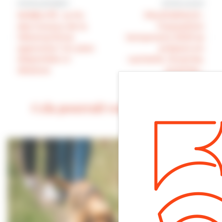
Article précédent
Article suivant
MOBILITÉ : la fin
PALÉOSPACE :
des travaux de la
l’exposition
Vélomaritime
temporaire 2023 se
approche ! Un plan
prépare en
disponible ci-
cachette. Surprise,
dessous
surprise…
Cela pourrait vous intéresser