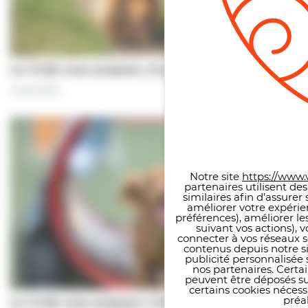
Le CCAS vous propose | À pas de chiens…
5 août 2026
Panneau de gestion des co
Notre site
https://www.v
partenaires utilisent de
similaires afin d’assure
améliorer votre expérie
préférences), améliorer le
suivant vos actions), 
connecter à vos réseaux s
contenus depuis notre sit
publicité personnalisée 
nos partenaires. Certai
peuvent être déposés sur
certains cookies néces
préal
Le CCAS vous propose | Une séance de…