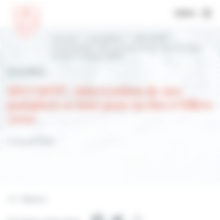
MENU
Accueil
Actualités
SÉCURITÉ :
intervention de nos pompiers ce jour pour
un feu à Villers 2000
Actualités
SÉCURITÉ : intervention de nos
pompiers ce jour pour un feu à Villers
2000
15 février 2023
Retour