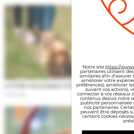
Panneau de gestion des co
Notre site
https://www.v
partenaires utilisent de
similaires afin d’assure
améliorer votre expérie
préférences), améliorer le
Le CCAS vous propose | À pas de chiens…
suivant vos actions), 
connecter à vos réseaux s
5 août 2026
contenus depuis notre sit
publicité personnalisée 
nos partenaires. Certai
peuvent être déposés sur
certains cookies néces
préal