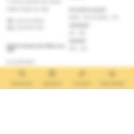
7 rue du Général de Gaulle
14640 Villers-sur-Mer
Du lundi au jeudi :
9h30 – 12h et 13h30 – 17h
Tél. :
02 31 14 65 00
Vendredi :
Fax :
02 31 87 12 25
9h – 16h
Samedi :
Mairie Annexe de Villers-sur-
10h – 12h
Mer
8 rue Boulard
14640 Villers-sur-Mer
MAIRIE ANNEXE
Tél. :
02 31 14 65 13
Rechercher
Questions
Tourisme
Administratif
Lundi :
13h30 – 17h
Mardi :
9h30 – 12h et 13h30 – 17h
Mercredi :
9h30 – 12h