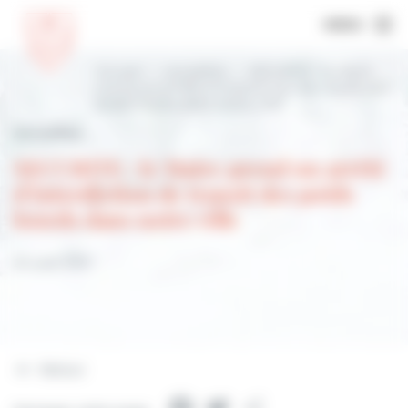
MENU
Accueil
Actualités
SECURITE : le Maire
prend un arrêté d’interdiction de transit des
poids lourds dans notre ville
Actualités
SECURITE : le Maire prend un arrêté
d’interdiction de transit des poids
lourds dans notre ville
20 août 2021
Retour