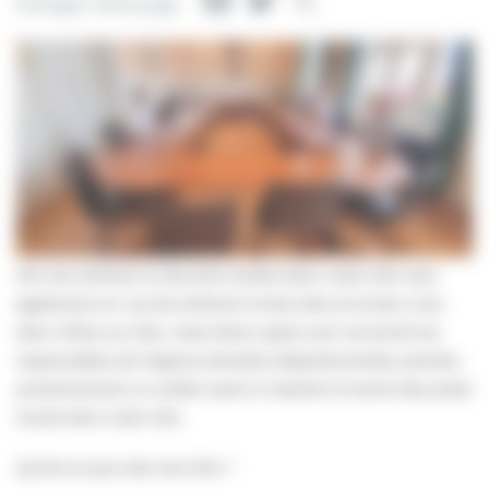
Facebook
Twitter
Partager
Partager cette page
Afin de renforcer la sécurité routière dans notre ville mais
également en vue de renforcer le bien-être et le bien-vivre
dans Villers-sur-Mer, notre Maire, après avoir rencontré les
responsables de l’Agence Routière Départementale, prendra
prochainement un arrêté visant à interdire le transit des poids
lourds dans notre ville.
Qu’est-ce que cela veut dire ?