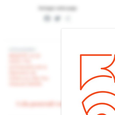
Partager cette page
Facebook
Twitter
Partager
Article précédent
BIENTÔT LE 22
Article suivant
AOÛT, 77e
SPORT : gestion de
anniversaire de la
nos installations de
libération de
tennis
Villers-sur-Mer Par
©Daniel SIMON
Cela pourrait vous intéresser