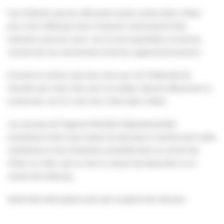
Tout d’abord, que les véhicules lourds roulant dans Villers
pour venir effectuer leurs livraisons continueront bien
entendu à pouvoir venir. Car ils sont essentiels à la bonne
marche de nos commerces et de leur approvisionnement.
Ensuite et surtout, que tous ceux qui ont l’habitude de
transiter par notre ville, sans s’y arrêter, devront désormais la
contourner. Car ils n’ont rien à faire dans Villers.
Les services de l’Agence Routière Départementale
travailleront donc pour poser les panneaux mentionnant cette
interdiction et les itinéraires conseillés bien en amont de
Villers-sur-Mer, que ce soit en venant de Deauville ou en
venant de Cabourg.
Notre bien-être passe aussi par ce genre de mesures .