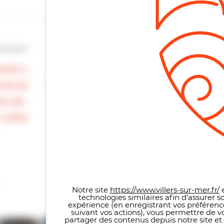
suivant
rtin |
end la
e-et-
Loire
okies
Notre site
https://www.villers-sur-mer.fr/
e
technologies similaires afin d’assurer 
expérience (en enregistrant vos préférence
suivant vos actions), vous permettre de v
partager des contenus depuis notre site et e