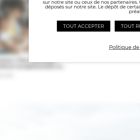
sur notre site ou ceux de nos partenaires.
déposés sur notre site. Le dépôt de cert
préal
TOUT ACCEPTER
TOUT R
Politique de
esse | Plan mercredi :
eture exceptionnelle le…
let 2026