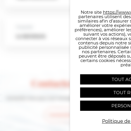
Notre site
https://www.v
partenaires utilisent de
similaires afin d’assure
améliorer votre expérie
Propreté
préférences), améliorer le
suivant vos actions), 
La déchèterie
connecter à vos réseaux s
contenus depuis notre sit
publicité personnalisée 
nos partenaires. Certai
peuvent être déposés sur
certains cookies néces
préal
TOUT A
Contactez-nous
TOUT R
Contactez-nous pour tout renseignement sur Villers-sur-mer
PERSON
Contactez-nous
Politique de