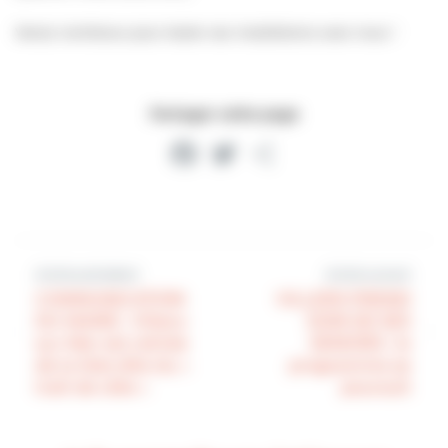
Venez nombreux pour tester ces installations avec nous !
Partager cette page
Facebook
Twitter
Partager
Article précédent
Article suivant
COMMUNICATION
VILLERS PREND
DU MAIRE : Villers-
SOIN DE SES
sur-Mer est retirée
SENIORS : le
de la liste dite du «
programme se
trait de côte »
poursuit