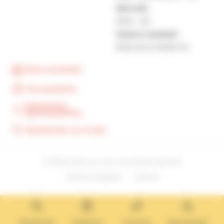
Mercredi :
9h30 – 12h
Jeudi et vendredi :
9h30-12h et 13h30-17H
Nous contacter
Vos questions
Démarches
administratives
Rechercher sur le site
© 2026 Villers-sur-mer. Tous droits réservés.
Mentions légales
Cookies
Rechercher
Questions
Tourisme
Administratif