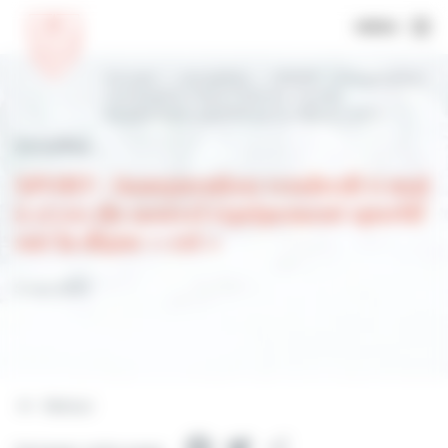
MENU
Accueil
Actualités
SPORT : inauguration
vendredi 6 mai à 17:00 du nouvel
équipement sportif sur la digue « est »
Actualités
SPORT : inauguration vendredi 6 mai
à 17:00 du nouvel équipement sportif
sur la digue « est »
5 mai 2022
Retour