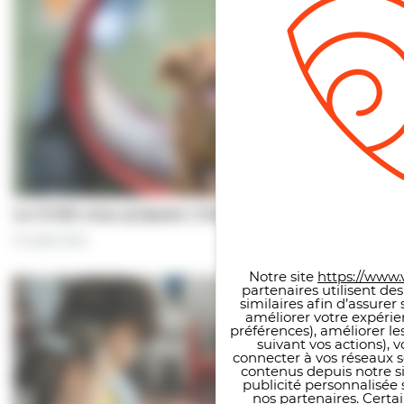
Le CCAS vous propose | Une séance de…
Panneau de gestion des co
31 juillet 2026
Notre site
https://www.v
partenaires utilisent de
similaires afin d’assure
améliorer votre expérie
préférences), améliorer le
suivant vos actions), 
connecter à vos réseaux s
contenus depuis notre sit
publicité personnalisée 
nos partenaires. Certai