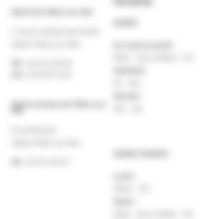
Horaires
Mairie de Villers-sur-Mer
MAIRIE
7 rue du Général de Gaulle
14640 Villers-sur-Mer
Du lundi au jeudi :
9h30 – 12h et 13h30 – 17h
Tél. :
02 31 14 65 00
Vendredi :
Fax :
02 31 87 12 25
9h – 16h
Samedi :
Mairie Annexe de Villers-sur-
10h – 12h
Mer
8 rue Boulard
14640 Villers-sur-Mer
MAIRIE ANNEXE
Tél. :
02 31 14 65 13
Lundi :
13h30 – 17h
Mardi :
9h30 – 12h et 13h30 – 17h