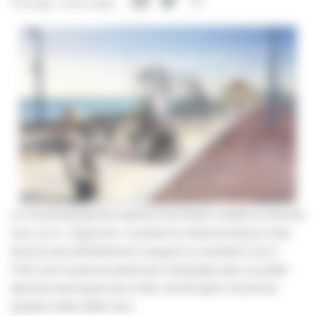
Facebook
Twitter
Partager
Partager cette page
Le nouvel équipement sportif et de fitness installé en bord de
mer, sur la « Digue Est » (à droite du Poste de Secours Jean
Moulin) sera officiellement inauguré ce vendredi 6 mai à
17:00, avec toutes les personnes impliquées dans ce projet
(Services techniques de la Ville, Comité Sport, Comité de
Quartier Villers 2000, etc.).