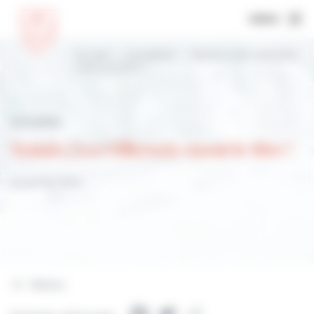
MENU
Accueil
Actualités
Tennis | Les Villersois
visent le titre !
Actualités
Tennis | Les Villersois visent le titre !
22 janvier 2024
Retour