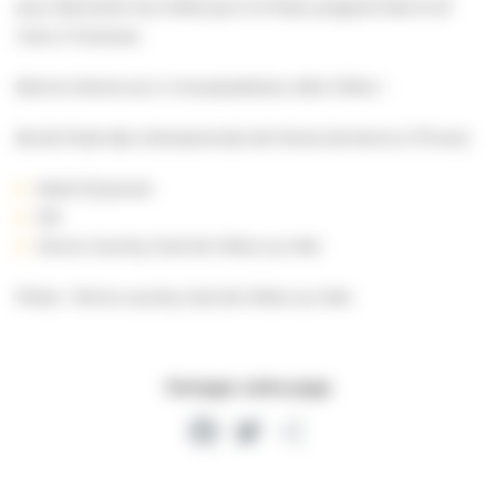
pour décrocher leur billet pour la finale, programmée le 23
mars à Toulouse.
Bonne chance aux 4 mousquetaires, allez Villers !
8e de finale des championnats de France de tennis (+75 ans)
Mardi 23 janvier
10h
Tennis Country Club de Villers-sur-Mer
Photo : Tennis country club de Villers-sur-Mer
Partager cette page
Facebook
Twitter
Partager