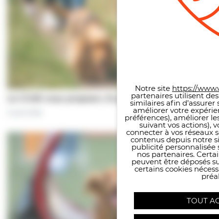
Panneau de gestion des co
Notre site
https://www.v
partenaires utilisent de
Le CCAS vous propose | À pas de chiens…
similaires afin d’assure
améliorer votre expérie
5 août 2026
préférences), améliorer le
suivant vos actions), 
connecter à vos réseaux s
contenus depuis notre sit
publicité personnalisée 
nos partenaires. Certai
peuvent être déposés sur
certains cookies néces
préal
TOUT A