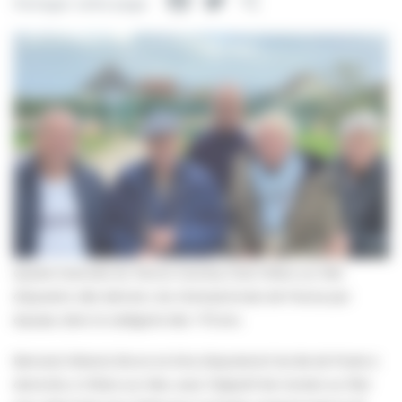
Facebook
Twitter
Partager
Partager cette page
Quatre licenciés du Tennis Country Club Villers sur Mer
disputent, dès demain, les championnats de France par
équipe, dans la catégorie des +75 ans.
Bernard, Roland, Bruno et Alva disputeront les 8e de finale à
domicile, à Villers-sur-Mer, avec l’objectif de monter au filet