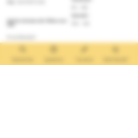
Fax :
02 31 87 12 25
9h – 16h
Samedi :
Mairie Annexe de Villers-sur-
10h – 12h
Mer
8 rue Boulard
14640 Villers-sur-Mer
MAIRIE ANNEXE
Tél. :
02 31 14 65 13
Rechercher
Questions
Tourisme
Administratif
Lundi :
13h30 – 17h
Mardi :
9h30 – 12h et 13h30 – 17h
Mercredi :
9h30 – 12h
Jeudi et vendredi :
9h30-12h et 13h30-17H
Nous contacter