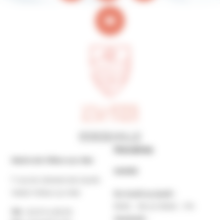
Horaires
Mairie de Villers-sur-Mer
MAIRIE
7 rue du Général de Gaulle
14640 Villers-sur-Mer
Du lundi au jeudi :
9h30 – 12h et 13h30 – 17h
Tél. :
02 31 14 65 00
Vendredi :