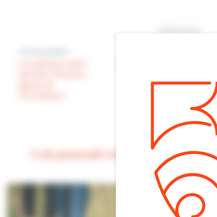
Article suivant
Tribune du Maire |
Article précédent
« L’un de nos
La mairie à votre
objectifs 2024 est de
service | Flocons,
faire de nos
gazon et
associations de
circulation !
véritables acteurs
de la vie
municipale »
Cela pourrait vous intéresser