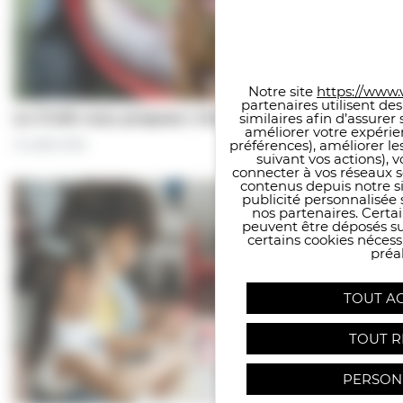
Panneau de gestion des co
Notre site
https://www.v
partenaires utilisent de
similaires afin d’assure
Le CCAS vous propose | Une séance de…
améliorer votre expérie
préférences), améliorer le
31 juillet 2026
suivant vos actions), 
connecter à vos réseaux s
contenus depuis notre sit
publicité personnalisée 
nos partenaires. Certai
peuvent être déposés sur
certains cookies néces
préal
TOUT A
TOUT R
PERSON