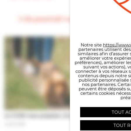
Cela pourrait vous intéresser
Panneau de gestion des co
Notre site
https://www.v
partenaires utilisent de
similaires afin d’assure
améliorer votre expérie
préférences), améliorer le
suivant vos actions), 
connecter à vos réseaux s
contenus depuis notre sit
publicité personnalisée 
nos partenaires. Certai
peuvent être déposés sur
certains cookies néces
préal
TOUT A
Le CCAS vous propose | À pas de chiens…
5 août 2026
TOUT R