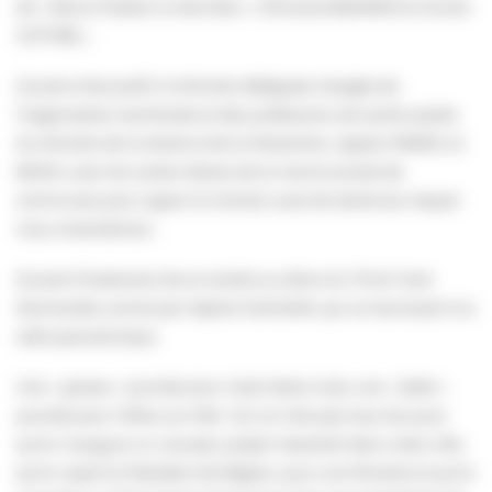
de « Blue & Pastel, le rêve bleu » d’Arnaud BESNIER et Aurore
COTTREL ;
2) avant d’accueillir la Ministre déléguée chargée de
l’organisation territoriale et des professions de santé auprès
du Ministre de la Santé et de la Prévention, Agnès FIRMIN LE
BODO, avec les autres Maires de la Communauté de
communes pour signer le Contrat Local de Santé (sur lequel
nous reviendrons) ;
3) avant finalement de se rendre au dîner du Think Tank
Normandie, animé par Sophie GAUGAIN, qui se réunissait à la
salle panoramique.
Une « grosse » journée pour notre Maire mais une « belle »
journée pour Villers-sur-Mer. Car ce n’est pas tous les jours
qu’on inaugure un nouveau projet industriel dans notre ville,
qu’on reçoit le Président de Région, puis une Ministre et qu’on