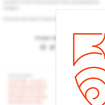
accueille un Think Tank animé par la 1ère vice-présidente de
la Région.
Et encore moins que l’on fasse tout ça en une seule journée.
Partager cette page
Facebook
Twitter
Partager
Article précédent
Article suivant
CULTURE : ce soir à
CULTURE : Anne
20:30, spectacle/one
BEREST a reçu ce
man show de Tony
soir le Prix
ATLAOUI au cinéma
Littéraire de Villers-
de Villers-sur-Mer
sur-Mer