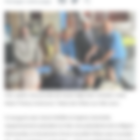
Facebook
Twitter
Partager
Partager cette page
Hier, après une journée de travail déjà bien remplie, notre
Maire Thierry Granturco / Maire de Villers-sur-Mer aura :
1) inauguré avec Hervé MORIN et Sophie GAUGAIN,
respectivement président et 1ère vice-présidente de la Région
Normandie, le lancement d’une nouvelle filière avec le projet