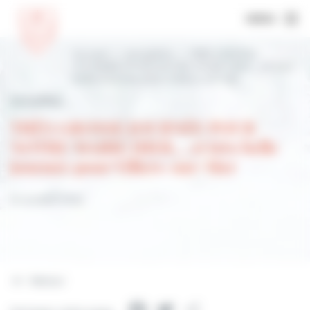
MENU
Accueil
Actualités
TRÈS GROSSE
JOURNÉE POUR NOTRE MAIRE HIER… et très
belle journée pour Villers-sur-Mer
Actualités
TRÈS GROSSE JOURNÉE POUR
NOTRE MAIRE HIER… et très belle
journée pour Villers-sur-Mer
15 octobre 2022
Retour