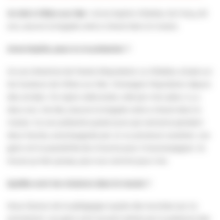
Un été à Villers-sur-Mer :
Anne-Sophie Villedieu De Torcy, 63
ans, assure la brigade verte à cheval dans le marais.
Anne-Sophie, peux-tu te présenter ?
Je suis directrice de l’école d’équitation La Villedieu située sur
les hauteurs de Villers-sur-Mer. J’enseigne l’équitation depuis
des années. J’ai repris cette école, créé par mon père, il y a
deux ans. Cet été, j’assure la brigade verte à cheval dans le
marais. J’y suis présente quatre jours par semaine pendant
deux heures, accompagnée par un ou plusieurs cavaliers. Les
gens ont la possibilité de s’inscrire pour m’accompagner. Je
trouve ça très sympa, pour eux comme pour moi.
Quelles sont tes missions dans le marais ?
Nous faisons de la pédagogie auprès des touristes qui s’y
promènent. Les gens sont souvent attirés par la présence des