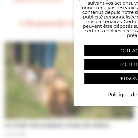
suivant vos actions), 
connecter à vos réseaux s
contenus depuis notre sit
publicité personnalisée 
Cela pourrait vous intéresser
nos partenaires. Certai
peuvent être déposés sur
certains cookies néces
préal
TOUT A
TOUT R
PERSON
Politique de
Le CCAS vous propose | À pas de chiens…
5 août 2026