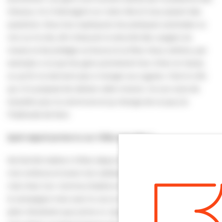
chevaux, ils s’interrogent sur notre rôle et nous posent des
questions. Nous leur expliquons les pratiques autorisées ou
non sur le site, afin d’assurer la sécurité des usagers du
marais et de protéger sa faune et sa flore. Nous veillons, par
exemple, à ce que les gens promènent leur chien en laisse,
ou qu’ils ne donnent pas à manger aux cygnes. C’est la ville
qui m’a proposé de réaliser cette mission. Je suis ravie de
travailler pour la commune et ça change de ce que j’ai
l’habitude de faire.
Quel regard portes-tu sur Villers-sur-Mer ?
Ma famille habite à Villers depuis toujours. J’y ai passé toute
mon enfance et toute mon adolescence. Ce sont mes racines,
c’est chez moi. Comme j’habite en haut de la colline, je suis à
la campagne mais avec la vue sur la mer, c’est génial. Il y a
plein d’endroits que j’aime ici. Quand je vais à Villers pour