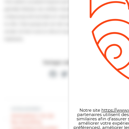
mon plaisir, je passe toujours par la plage : on y voit les
grandes falaises, les vieilles maisons à colombages. L’été, il y
a beaucoup de touristes en vacances, ils apportent de la vie à
la ville. C’est sympa de voir de nouvelles personnes chaque
année. Ils font vivre la ville et nous font vivre, nous, les
habitants.
Partager cette page
Facebook
Twitter
Partager
Panneau de gestion des co
Article précédent
Notre site
https://www.v
partenaires utilisent de
Article suivant
Animation | Un 2e
similaires afin d’assure
feu d’artifice
La photo du lundi
améliorer votre expérie
préférences), améliorer le
organisé le 21 juillet