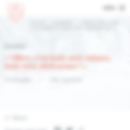
MENU
Accueil
Actualités
« Villers, c’est toute
mon enfance, toute mon adolescence ! »
Actualités
« Villers, c’est toute mon enfance,
toute mon adolescence ! »
21 juillet 2023
Infos / quotidien
Retour