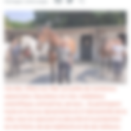
Facebook
Twitter
Partager
Partager cette page
Cet été, Villers-sur-Mer accueille de nombreux
saisonniers. Sauveteur en mer, médiateur
scientifique, animatrice, serveur… Ils participent
toute et tous au dynamisme et à l’attractivité de la
ville, tout en assurant la sécurité et la protection
du territoire, de ses habitants et de ses visiteurs.