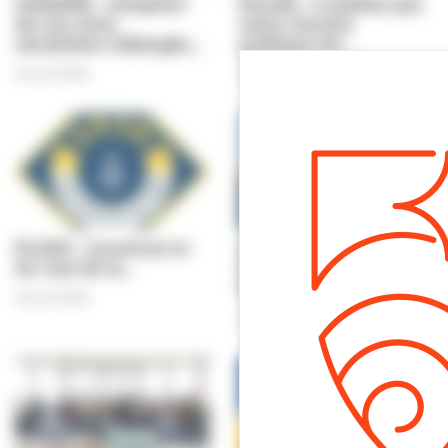
UKRAINE : réception
ÉGLISE : n’oubliez pas
de nos amis
notre réunion
ukrainiens hébergés…
publique de…
29 avril 2022
28 avril 2022
PLAGE : ouverture le
SÉCURITÉ - PLAGE : la
1er mai de la…
SNSM de Villers-sur-
Mer…
28 avril 2022
27 avril 2022