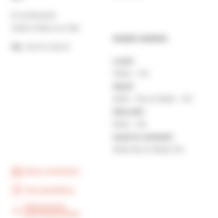
8 rue Boulard
14640 Villers-sur-Mer
MAIRIE ANNEXE
Tél. :
02 31 14 65 13
Lundi :
13h30 – 17h
Mardi :
9h30 – 12h et 13h30 – 17h
Mercredi :
9h30 – 12h
Jeudi et vendredi :
9h30-12h et 13h30-17H
Nous contacter
Vos questions
Démarches
administratives