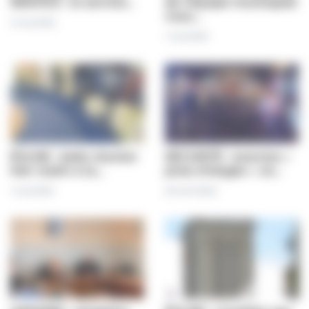
SERVICE : le service…
de l’équipe municipale
vous…
2 mai 2022
1 mai 2022
ÉGLISE : belle réunion
SÉCURITÉ : exercice «
hier matin à la…
prise d’otages » ce…
1 mai 2022
29 avril 2022