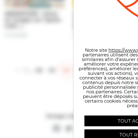
ANIMATIONS : retour
UKRAINE : le nombre
en images sur l’après-
de réfugiés ukrainiens
midi «…
pris…
Panneau de gestion des co
27 avril 2022
26 avril 2022
Notre site
https://www.v
partenaires utilisent de
similaires afin d’assure
améliorer votre expérie
préférences), améliorer le
‹
1
…
126
127
128
129
130
…
186
›
suivant vos actions), 
connecter à vos réseaux s
contenus depuis notre sit
publicité personnalisée 
nos partenaires. Certai
peuvent être déposés sur
certains cookies néces
préal
Partager cette page
TOUT A
Facebook
Twitter
Partager
TOUT R