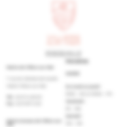
Horaires
Mairie de Villers-sur-Mer
MAIRIE
7 rue du Général de Gaulle
14640 Villers-sur-Mer
Du lundi au jeudi :
9h30 – 12h et 13h30 – 17h
Tél. :
02 31 14 65 00
Vendredi :
Fax :
02 31 87 12 25
9h – 16h
Samedi :
Mairie Annexe de Villers-sur-
10h – 12h
Mer