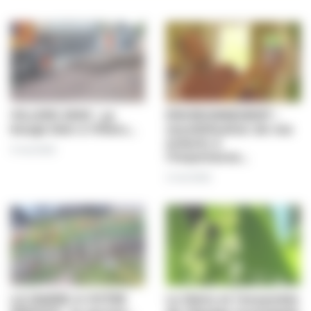
VILLERS 2000 : ça
ENVIRONNEMENT :
bouge bien à Villers…
sensibilisation de nos
enfants à
3 mai 2022
l’importance…
2 mai 2022
LA MAIRIE A VOTRE
Le Maire et l’ensemble