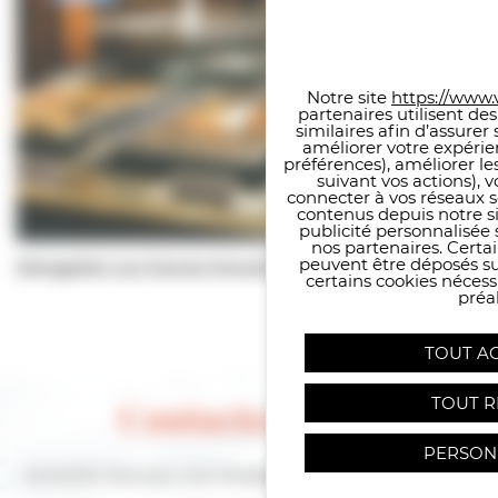
Panneau de gestion des co
Notre site
https://www.v
partenaires utilisent de
similaires afin d’assure
améliorer votre expérie
préférences), améliorer le
suivant vos actions), 
connecter à vos réseaux s
contenus depuis notre sit
publicité personnalisée 
nos partenaires. Certai
peuvent être déposés sur
Dérogation aux heures d'ouverture d'un établissement
certains cookies néces
préal
TOUT A
TOUT R
Contactez-nous
PERSON
Contactez-nous pour tout renseignement sur Villers-sur-mer