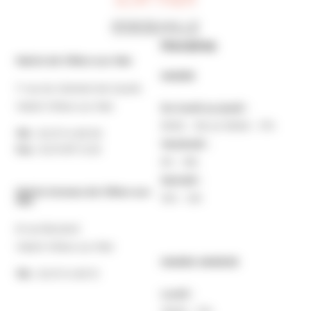
Horaires
Mairie de Villers-sur-Mer
MAIRIE
7 rue du Général de Gaulle
14640 Villers-sur-Mer
Du lundi au jeudi :
9h30 – 12h et 13h30 – 17h
Tél. :
02 31 14 65 00
Vendredi :
Fax :
02 31 87 12 25
9h – 16h
Samedi :
Mairie Annexe de Villers-sur-
10h – 12h
Mer
8 rue Boulard
14640 Villers-sur-Mer
MAIRIE ANNEXE
Tél. :
02 31 14 65 13
Lundi :