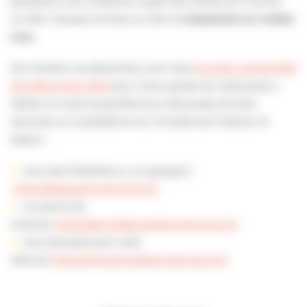
passeports sont à effectuer auprès des Mairies de Trouville-
sur-Mer, Touques et Dives-sur-Mer et
uniquement sur rendez-
vous.
Pour faciliter vos démarches, voici notre
nouveau recueil 2022
des démarches ANTS
pour mieux guider les internautes à
réaliser en toute tranquillité leurs demandes de titres
sécurisés sur la plateforme du ministère de l’intérieur et
obtenir :
Une carte d’identité ou un passeport
:
https://passeport.ants.gouv.fr/
Un permis de
conduire:
https://permisdeconduire.ants.gouv.fr/
Une carte grise pour votre
véhicule:
https://immatriculation.ants.gouv.fr/
.