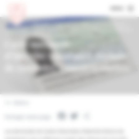
MENU
Accueil
Les démarches administratives
Carte nationale d’identité/Passeport/Permis
de conduire/Immatriculation
Carte nationale
d’identité/Passeport/Permis
de conduire/Immatriculation
Retour
Facebook
Twitter
Partager
Partager cette page
Les demandes de Cartes Nationales d’Identité (CNI) et de