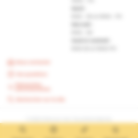
13h30 – 17h
Mardi :
9h30 – 12h et 13h30 – 17h
Mercredi :
9h30 – 12h
Jeudi et vendredi :
9h30-12h et 13h30-17H
Nous contacter
Vos questions
Démarches
administratives
Rechercher sur le site
© 2026 Villers-sur-mer. Tous droits réservés.
Mentions légales
Cookies