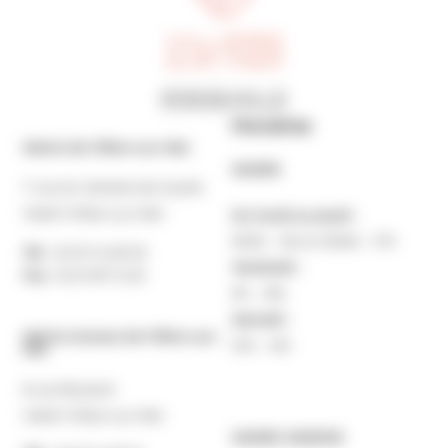
Horaires
Mairie de Villers-sur-Mer
MAIRIE
7 rue du Général de Gaulle
14640 Villers-sur-Mer
Du lundi au jeudi :
9h30 – 12h et 13h30 – 17h
Tél. :
02 31 14 65 00
Vendredi :
Fax :
02 31 87 12 25
9h – 16h
Samedi :
Mairie Annexe de Villers-sur-
10h – 12h
Mer
8 rue Boulard
14640 Villers-sur-Mer
MAIRIE ANNEXE