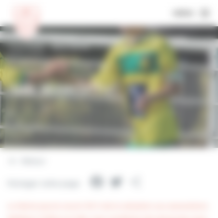
MENU
Accueil
Fiches d’information
Aide
associative
Aide associative
Retour
Facebook
Twitter
Partager
Partager cette page
La Mairie pourra couvrir 50 % de la cotisation aux associations