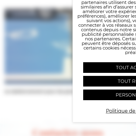
partenaires utilisent de
similaires afin d’assure
améliorer votre expérie
préférences), améliorer le
suivant vos actions), 
connecter à vos réseaux s
contenus depuis notre sit
publicité personnalisée 
nos partenaires. Certai
peuvent être déposés sur
certains cookies néces
préal
TOUT A
TOUT R
Le stationnement pour les personnes à mobilité réduite
PERSON
Politique de
Contactez-nous