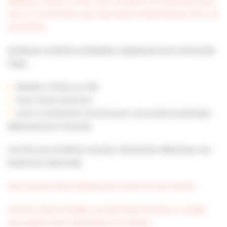
établies à Villers-sur-Mer, sous conditions de ressources, pour
que nul ne soit exclu, pour des raisons économiques, de la vie
associative.
Quelques conditions préalables s’appliquent pour demander
l’aide :
Résider à Villers-sur-Mer
Avoir moins de 20 ans
Avoir la volonté de s’inscrire pour une année et participer
effectivement à l’activité
Une fois ces conditions réunies, l’association effectuera une
étude de la demande.
Deux jeunes seront sélectionnés maximum par section.
Une fois l’aide accordée, une demande de prise en charge
sera signée entre l’association et la Mairie.