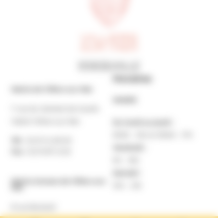
Horaires
Mairie de Villers-sur-Mer
MAIRIE
7 rue du Général de Gaulle
14640 Villers-sur-Mer
Du lundi au jeudi :
9h30 – 12h et 13h30 – 17h
Tél. :
02 31 14 65 00
Vendredi :
Fax :
02 31 87 12 25
9h – 16h
Samedi :
Mairie Annexe de Villers-sur-
10h – 12h
Mer
8 rue Boulard