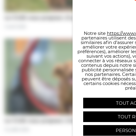
Panneau de gestion des co
Le CCAS vous propose | À pas de chiens…
5 août 2026
Notre site
https://www.v
partenaires utilisent de
similaires afin d’assure
améliorer votre expérie
préférences), améliorer le
suivant vos actions), 
connecter à vos réseaux s
contenus depuis notre sit
publicité personnalisée 
nos partenaires. Certai
peuvent être déposés sur
certains cookies néces
préal
TOUT A
TOUT R
Le CCAS vous propose | Une séance de…
31 juillet 2026
PERSON