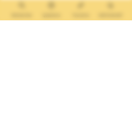
14640 Villers-sur-Mer
MAIRIE ANNEXE
Tél. :
02 31 14 65 13
Rechercher
Questions
Tourisme
Administratif
Lundi :
13h30 – 17h
Mardi :
9h30 – 12h et 13h30 – 17h
Mercredi :
9h30 – 12h
Jeudi et vendredi :
9h30-12h et 13h30-17H
Nous contacter
Vos questions
Démarches
administratives
Rechercher sur le site