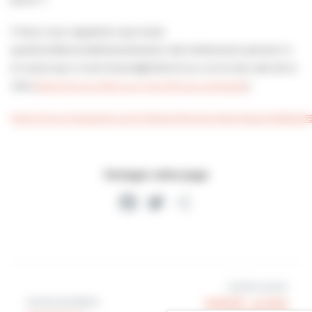
‼️ Nous vous rappelons que toute
question/demande/revendication doit dorénavant parvenir à
la mairie par e-mail (mairie@villers.fr) ou via le site web de la
ville (
https://www.villers-sur-mer.fr/nous-contacter/
)
https://www.facebook.com/VilleDeVillersSurMer/videos/4965243
Partager cette page
Facebook
Twitter
Partager
Article suivant
Article précédent
SANTÉ : arrêté