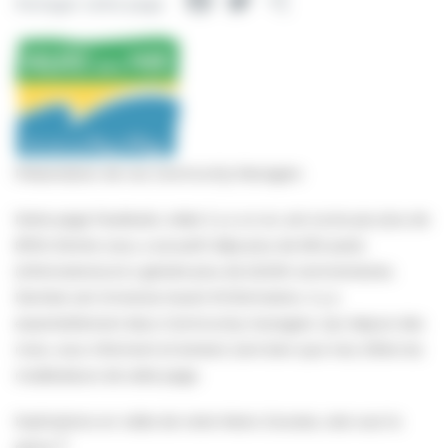
Facebook
Twitter
Partager
Partager cette page
Présentation de nos Community Managers
Notre page Facebook, créée il y a un an, est suivie par plus de
8700 d’entre vous, a accueilli déjà plus de 500 posts
(informations) et a généré plus de 22.000 commentaires.
Derrière cet immense travail d’information, il y a
essentiellement deux Community managers. Qui depuis des
mois, vous informent et tentent, tant bien que mal, d’être les
modérateurs de cette page.
Explications en vidéo de notre Maire. Ecoutez, cela vaut la
peine 👇