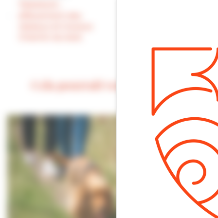
TRAVAUX :
préfectoral
effacement des
interdisant les
réseaux et travaux
teknival, rave-party
Chemin du bois
ou free-party dans
le Calvados
Cela pourrait vous intéresser