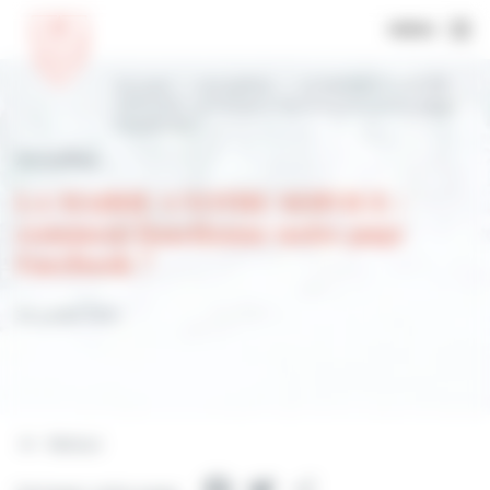
MENU
Accueil
Actualités
LA MAIRIE A VOTRE
SERVICE : comment fonctionne notre page
Facebook ?
Actualités
LA MAIRIE A VOTRE SERVICE :
comment fonctionne notre page
Facebook ?
30 juillet 2021
Retour