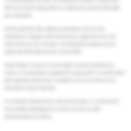
Elle est souvent repoussée au week-end suivant cette date
par simplicité.
Sainte patronne des sapeurs-pompiers, elle est leur
protectrice. Chaque centre de secours organise ainsi une
cérémonie en son honneur, manifestation placée sous le
signe des festivités et de la convivialité.
Notre Maire a rendu un hommage sincère et profond ce
matin à nos pompiers, rappelant à quel point il a notamment
été important de pouvoir compter sur eux lors de la mini-
tornade du 18 juin dernier.
Un moment solennel qui s’est terminé par un moment de
convivialité prolongé par un dîner ce soir en salle
panoramique du casino.