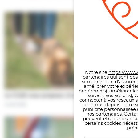
Panneau de gestion des co
Notre site
https://www.v
partenaires utilisent de
similaires afin d’assure
améliorer votre expérie
préférences), améliorer le
Le CCAS vous propose | À pas de chiens…
suivant vos actions), 
connecter à vos réseaux s
contenus depuis notre sit
5 août 2026
publicité personnalisée 
nos partenaires. Certai
peuvent être déposés sur
certains cookies néces
préal