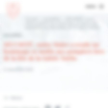
MENU
Accueil
Actualités
SÉCURITÉ : notre
Maire a rendu un hommage ce matin aux
pompiers lors de la fête de la Sainte-barbe
Actualités
SÉCURITÉ : notre Maire a rendu un
hommage ce matin aux pompiers lors
de la fête de la Sainte-barbe
10 décembre 2022
Retour