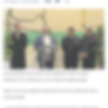
Facebook
Twitter
Partager
Partager cette page
Nos pompiers pourraient être célébrés toute l’année
tellement leur présence à nos côtés est appréciable.
Mais ils le sont traditionnellement lors de la fête dite de la
Sainte-barbe.
La Sainte-Barbe se fête normalement chaque 4 décembre.