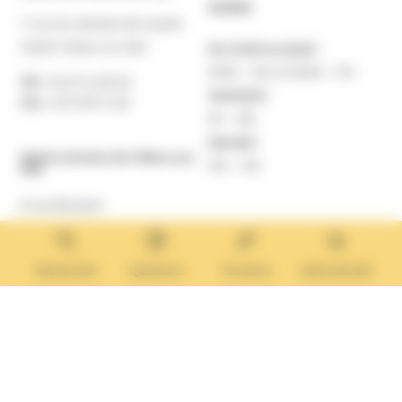
MAIRIE
7 rue du Général de Gaulle
14640 Villers-sur-Mer
Du lundi au jeudi :
9h30 – 12h et 13h30 – 17h
Tél. :
02 31 14 65 00
Vendredi :
Fax :
02 31 87 12 25
9h – 16h
Samedi :
Mairie Annexe de Villers-sur-
10h – 12h
Mer
8 rue Boulard
14640 Villers-sur-Mer
MAIRIE ANNEXE
Tél. :
02 31 14 65 13
Rechercher
Questions
Tourisme
Administratif
Lundi :
13h30 – 17h
Mardi :
9h30 – 12h et 13h30 – 17h
Mercredi :