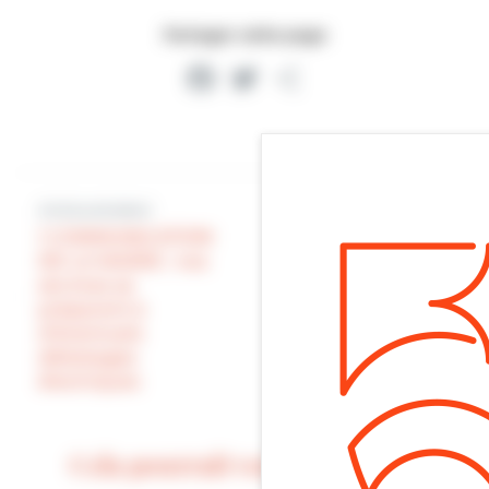
Partager cette page
Facebook
Twitter
Partager
Article précédent
Article suivant
1 COMMUNICATION
DE LA MAIRIE : nos
RÉUNION DU
services se
COMITÉ DE
préparent à
QUARTIER HAUTS
d’éventuels
DE VILLERS CE
délestages
SOIR
électriques
Cela pourrait vous intéresser