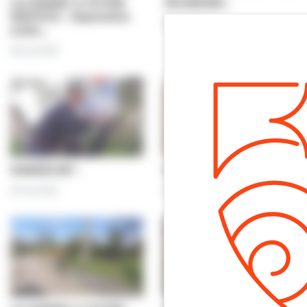
LA MAIRIE A VOTRE
JEUNESSE :
SERVICE : réparation
25 mai 2021
suite…
28 mai 2021
HANDICAP :
ANIMAUX :
25 mai 2021
25 mai 2021