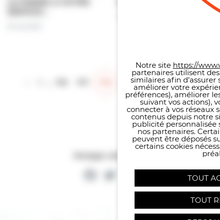
LA MAIRIE A VOTRE
Animaux :
SERVICE :
25 mai 2021
25 mai 2021
Panneau de gestion des co
Notre site
https://www.v
partenaires utilisent de
similaires afin d’assure
‹
1
…
176
177
178
179
180
…
186
›
améliorer votre expérie
préférences), améliorer le
suivant vos actions), 
connecter à vos réseaux s
contenus depuis notre sit
publicité personnalisée 
nos partenaires. Certai
peuvent être déposés sur
certains cookies néces
préal
Partager cette page
Facebook
Twitter
Partager
TOUT A
TOUT R