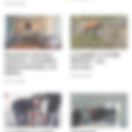
28 mai 2021
Réception d'Audrey
LA MAIRIE A VOTRE
Gadenne, Conseillère
SERVICE : nos
Départementale, à la
services…
Mairie…
28 mai 2021
28 mai 2021