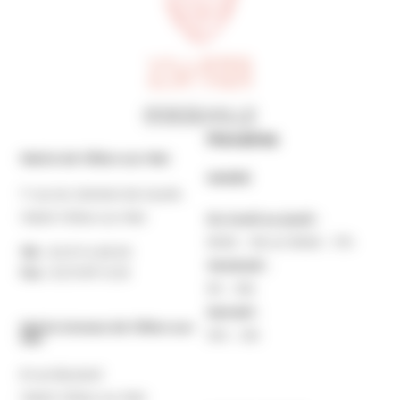
Horaires
Mairie de Villers-sur-Mer
MAIRIE
7 rue du Général de Gaulle
14640 Villers-sur-Mer
Du lundi au jeudi :
9h30 – 12h et 13h30 – 17h
Tél. :
02 31 14 65 00
Vendredi :
Fax :
02 31 87 12 25
9h – 16h
Samedi :
Mairie Annexe de Villers-sur-
10h – 12h
Mer
8 rue Boulard
14640 Villers-sur-Mer