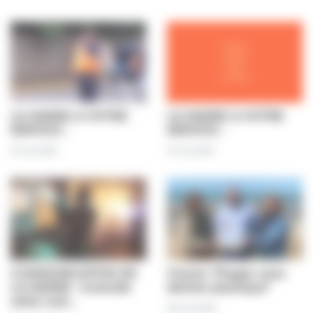
LA MAIRIE A VOTRE
LA MAIRIE A VOTRE
SERVICE :
SERVICE :
31 mai 2021
31 mai 2021
COMMUNICATION DE
Charte "Plages sans
LA MAIRIE : incendie
déchet plastique"
cette nuit…
28 mai 2021