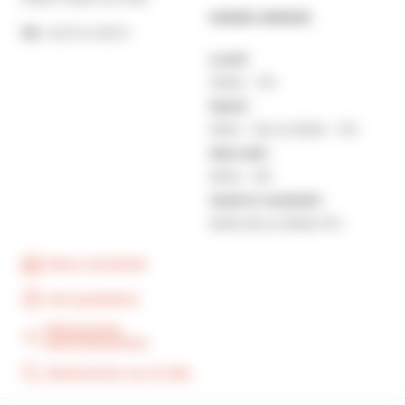
MAIRIE ANNEXE
Tél. :
02 31 14 65 13
Lundi :
13h30 – 17h
Mardi :
9h30 – 12h et 13h30 – 17h
Mercredi :
9h30 – 12h
Jeudi et vendredi :
9h30-12h et 13h30-17H
Nous contacter
Vos questions
Démarches
administratives
Rechercher sur le site